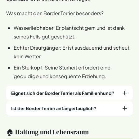
Was macht den Border Terrier besonders?
Wasserliebhaber: Er plantscht gern und ist dank
seines Fells gut geschützt.
Echter Draufgänger: Er ist ausdauernd und scheut
kein Wetter.
Ein Sturkopf: Seine Sturheit erfordert eine
geduldige und konsequente Erziehung.
Eignet sich der Border Terrier als Familienhund?
Ist der Border Terrier anfängertauglich?
Ja, der Border Terrier passt wunderbar zu
aktiven
Familien
, besonders wenn die Kinder schon etwas älter
sind. Seine
Energie
und sein
Spieltrieb
können ihn beim
Anfänger, aufgepasst: Der Border Terrier kann eine
🏠 Haltung und Lebensraum
Spielen etwas wild machen, weshalb er sich besser für
Herausforderung sein, besonders wenn ihr keine
Familien mit älteren Kindern eignet.