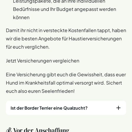
Leistungspakete, die an Ihre individuellen
Bedürfnisse und Ihr Budget angepasst werden
können
Damit ihr nicht in versteckte Kostenfallen tappt, haben
wir die besten Angebote für Haustierversicherungen
für euch verglichen.
Jetzt Versicherungen vergleichen
Eine Versicherung gibt euch die Gewissheit, dass euer
Hund im Krankheitsfall optimal versorgt wird. Sichert
euch also euren Seelenfrieden!
Ist der Border Terrier eine Qualzucht?
Der Border Terrier gilt nicht als
Qualzucht
. Allerdings
💰 Vor der Anschaffung
kann
Inzucht
die genetische Vielfalt verringern. Achtet