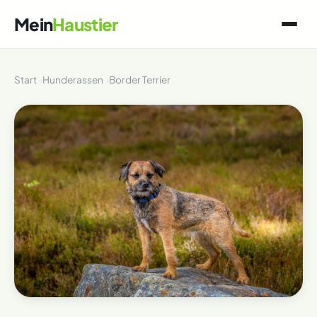
Mein
Haustier
Start
Hunderassen
Border Terrier