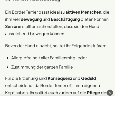
darauf, einen
verantwortungsbewussten Züchter
zu
wählen, der auf die genetische Gesundheit der Hunde
Ein Border Terrier passt ideal zu
aktiven Menschen
, die
achtet.
ihm viel
Bewegung
und
Beschäftigung
bieten können.
Senioren
sollten sicherstellen, dass sie den Hund
ausreichend bewegen können.
Bevor der Hund einzieht, solltet ihr Folgendes klären:
Allergiefreiheit aller Familienmitglieder
Zustimmung der ganzen Familie
Für die Erziehung sind
Konsequenz
und
Geduld
entscheidend, da Border Terrier oft ihren eigenen
Kopf haben. Ihr solltet euch zudem auf die
Pflege
des
×
dichten, rauen Fells einstellen, das regelmäßige
Pflege erfordert.