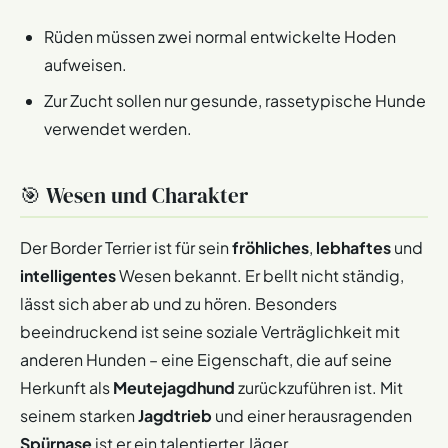
Rüden müssen zwei normal entwickelte Hoden
aufweisen.
Zur Zucht sollen nur gesunde, rassetypische Hunde
verwendet werden.
🎯 Wesen und Charakter
Der Border Terrier ist für sein
fröhliches
,
lebhaftes
und
intelligentes
Wesen bekannt. Er bellt nicht ständig,
lässt sich aber ab und zu hören. Besonders
beeindruckend ist seine soziale Verträglichkeit mit
anderen Hunden – eine Eigenschaft, die auf seine
Herkunft als
Meutejagdhund
zurückzuführen ist. Mit
seinem starken
Jagdtrieb
und einer herausragenden
Spürnase
ist er ein talentierter Jäger.