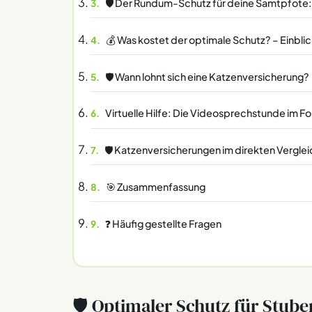
🛡️ Der Rundum-Schutz für deine Samtpfote
💰 Was kostet der optimale Schutz? – Einblic
🛡️ Wann lohnt sich eine Katzenversicherung?
Virtuelle Hilfe: Die Videosprechstunde im F
🛡️ Katzenversicherungen im direkten Verglei
🎯 Zusammenfassung
❓ Häufig gestellte Fragen
🛡️ Optimaler Schutz für Stub