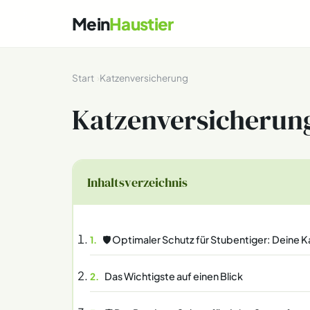
Mein
Haustier
Start
Katzenversicherung
Katzenversicherun
Inhaltsverzeichnis
🛡️ Optimaler Schutz für Stubentiger: Deine 
Das Wichtigste auf einen Blick