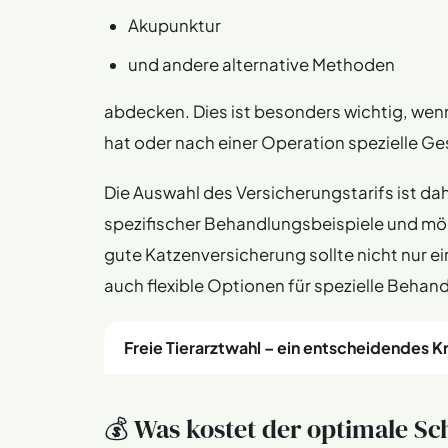
Akupunktur
und andere alternative Methoden
abdecken. Dies ist besonders wichtig, wen
hat oder nach einer Operation spezielle
Die Auswahl des Versicherungstarifs ist da
spezifischer Behandlungsbeispiele und mö
gute Katzenversicherung sollte nicht nur e
auch flexible Optionen für spezielle Behan
Freie Tierarztwahl – ein entscheidendes K
Die Wahl des richtigen Tierarztes kann einen
💰 Was kostet der optimale Sch
Daher ist die Möglichkeit der freien Tierarztwa