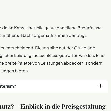
n deine Katze spezielle gesundheitliche Bedürfnisse
 Gesundheits-Nachsorgemaßnahmen benötigt.
her entscheidend. Diese sollte auf der Grundlage
glicher Leistungsausschlüsse getroffen werden. Eine
ine breite Palette von Leistungen abdecken, sondern
dlungen bieten.
riterium?
 großen Einfluss auf das Wohlbefinden deiner Katze haben.
utz? – Einblick in die Preisgestaltung
hl ein entscheidendes Kriterium für viele Katzenhalter bei