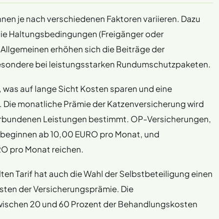
nnen je nach verschiedenen Faktoren variieren. Dazu
xibilität in der Wahl des Tierarztes bieten und spezifische
 die Haltungsbedingungen (Freigänger oder
ielle Belastungen berücksichtigen. Viele Anbieter wie
gen einen besonderen Wert auf die freie Wahl des
 Allgemeinen erhöhen sich die Beiträge der
sbesondere bei leistungsstarken Rundumschutzpaketen.
, was auf lange Sicht Kosten sparen und eine
 Die monatliche Prämie der Katzenversicherung wird
verbundenen Leistungen bestimmt. OP-Versicherungen,
, beginnen ab 10,00 EURO pro Monat, und
RO pro Monat reichen.
en Tarif hat auch die Wahl der Selbstbeteiligung einen
sten der Versicherungsprämie. Die
 zwischen 20 und 60 Prozent der Behandlungskosten