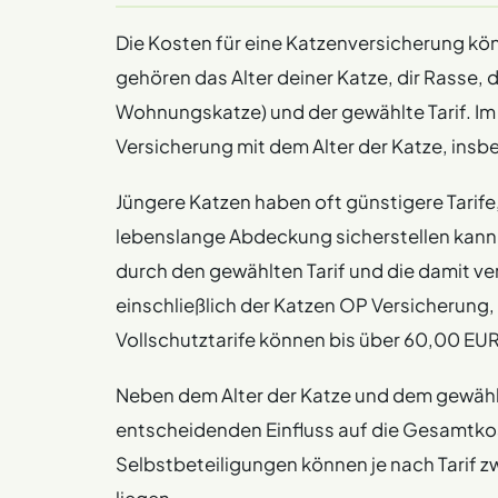
der Auswahl einer Versicherung.
Die Kosten für eine Katzenversicherung kö
Eine gute Katzenversicherungspolice sollte Fle
gehören das Alter deiner Katze, dir Rasse,
Gesundheitsbedürfnisse sowie mögliche finanz
z.B. Barmenia, Hanse Merkur oder Helvetia le
Wohnungskatze) und der gewählte Tarif. Im
Tierarztes und der Tierklinik.
Versicherung mit dem Alter der Katze, in
Jüngere Katzen haben oft günstigere Tarife
lebenslange Abdeckung sicherstellen kann.
durch den gewählten Tarif und die damit 
einschließlich der Katzen OP Versicherung
Vollschutztarife können bis über 60,00 EU
Neben dem Alter der Katze und dem gewählt
entscheidenden Einfluss auf die Gesamtko
Selbstbeteiligungen können je nach Tarif