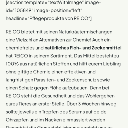
[section template=“textWithImage“ image-
id=“105849″ image-position=“left“
headline=“Pflegeprodukte von REICO“]
REICO bietet mit seinen Naturkräutermischungen
eine Vielzahl an Alternativen zur Chemie! Auch ein
chemiefreies und
natürliches Floh- und Zeckenmittel
hat REICO in seinem Sortiment. Das Mittel besteht zu
100% aus natürlichen Stoffen und hilft eurem Liebling
ohne giftige Chemie einen effektiven und
langfristigen Parasiten- und Zeckenschutz sowie
einen Schutz gegen Flöhe aufzubauen. Denn bei
REICO steht die Gesundheit und das Wohlergehen
eures Tieres an erster Stelle. Über 3 Wochen hinweg
sollte jeweils ein Tropfen des Serums auf beide
Ohrzapfen und im Nacken einmassiert werden
Danach ist die Grundstabilisierung erreicht und es