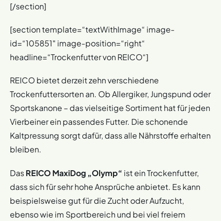
[/section]
[section template=“textWithImage“ image-
id=“105851″ image-position=“right“
headline=“Trockenfutter von REICO“]
REICO bietet derzeit zehn verschiedene
Trockenfuttersorten an. Ob Allergiker, Jungspund oder
Sportskanone – das vielseitige Sortiment hat für jeden
Vierbeiner ein passendes Futter. Die schonende
Kaltpressung sorgt dafür, dass alle Nährstoffe erhalten
bleiben.
Das
REICO MaxiDog „Olymp“
ist ein Trockenfutter,
dass sich für sehr hohe Ansprüche anbietet. Es kann
beispielsweise gut für die Zucht oder Aufzucht,
ebenso wie im Sportbereich und bei viel freiem