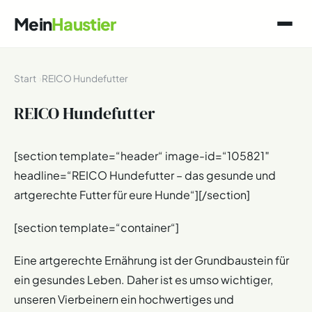
Mein
Haustier
Start
REICO Hundefutter
REICO Hundefutter
[section template=“header“ image-id=“105821″
headline=“REICO Hundefutter – das gesunde und
artgerechte Futter für eure Hunde“][/section]
[section template=“container“]
Eine artgerechte Ernährung ist der Grundbaustein für
ein gesundes Leben. Daher ist es umso wichtiger,
unseren Vierbeinern ein hochwertiges und