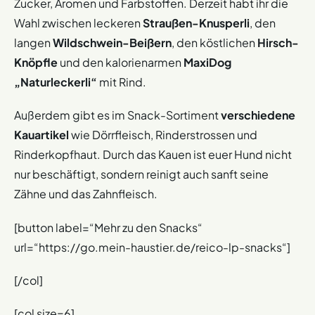
Zucker, Aromen und Farbstoffen. Derzeit habt ihr die
Wahl zwischen leckeren
Straußen-Knusperli
, den
langen
Wildschwein-Beißern
, den köstlichen
Hirsch-
Knöpfle
und den kalorienarmen
MaxiDog
„Naturleckerli“
mit Rind.
Außerdem gibt es im Snack-Sortiment
verschiedene
Kauartikel
wie Dörrfleisch, Rinderstrossen und
Rinderkopfhaut. Durch das Kauen ist euer Hund nicht
nur beschäftigt, sondern reinigt auch sanft seine
Zähne und das Zahnfleisch.
[button label=“Mehr zu den Snacks“
url=“https://go.mein-haustier.de/reico-lp-snacks“]
[/col]
[col size=6]