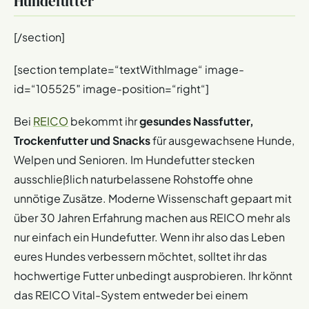
Hundefutter
[/section]
[section template=“textWithImage“ image-
id=“105525″ image-position=“right“]
Bei
REICO
bekommt ihr
gesundes Nassfutter,
Trockenfutter und Snacks
für ausgewachsene Hunde,
Welpen und Senioren. Im Hundefutter stecken
ausschließlich naturbelassene Rohstoffe ohne
unnötige Zusätze. Moderne Wissenschaft gepaart mit
über 30 Jahren Erfahrung machen aus REICO mehr als
nur einfach ein Hundefutter. Wenn ihr also das Leben
eures Hundes verbessern möchtet, solltet ihr das
hochwertige Futter unbedingt ausprobieren. Ihr könnt
das REICO Vital-System entweder bei einem