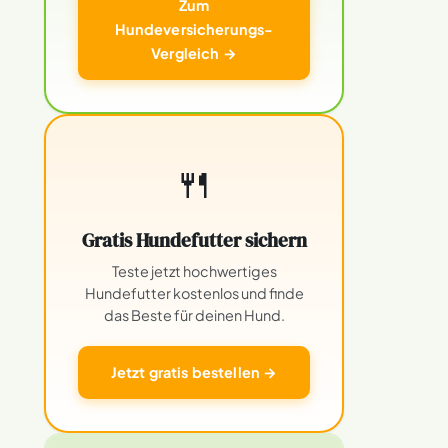
Zum
Hundeversicherungs-
Vergleich →
🍴
Gratis Hundefutter sichern
Teste jetzt hochwertiges
Hundefutter kostenlos und finde
das Beste für deinen Hund.
Jetzt gratis bestellen →