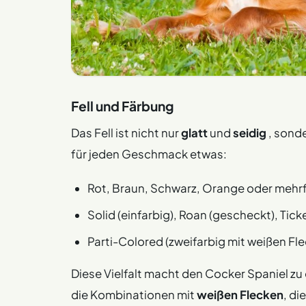
Fell und Färbung
Das Fell ist nicht nur
glatt
und
seidig
, sonde
für jeden Geschmack etwas:
Rot, Braun, Schwarz, Orange oder mehr
Solid (einfarbig), Roan (gescheckt), Tic
Parti-Colored (zweifarbig mit weißen Fl
Diese Vielfalt macht den Cocker Spaniel z
die Kombinationen mit
weißen Flecken
, di