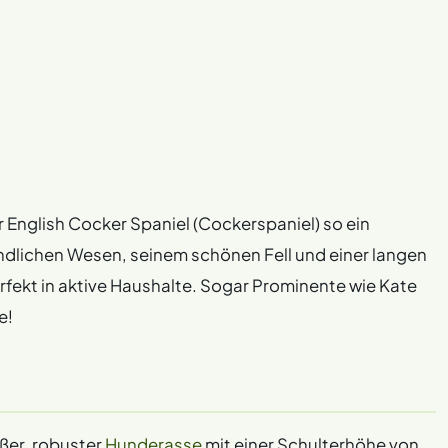
 English Cocker Spaniel (Cockerspaniel) so ein
undlichen Wesen, seinem schönen Fell und einer langen
fekt in aktive Haushalte. Sogar Prominente wie Kate
e!
oßer, robuster
Hunderasse
mit einer Schulterhöhe von