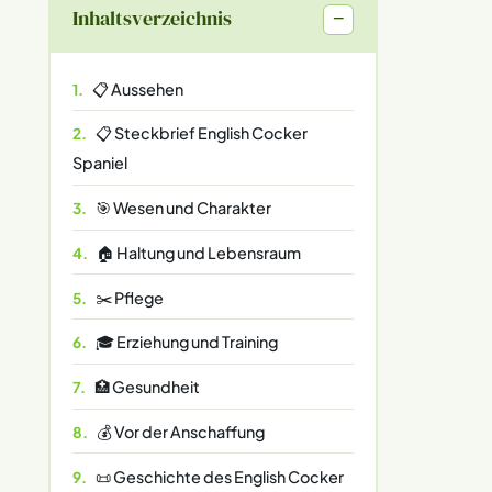
Inhaltsverzeichnis
−
📋 Aussehen
📋 Steckbrief English Cocker
Spaniel
🎯 Wesen und Charakter
🏠 Haltung und Lebensraum
✂️ Pflege
🎓 Erziehung und Training
🏥 Gesundheit
💰 Vor der Anschaffung
📜 Geschichte des English Cocker