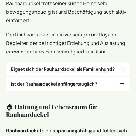
Rauhaardackel trotz seiner kurzen Beine sehr
bewegungsfreudig ist und Beschäftigung auch aktiv
einfordert.
Der Rauhaardackel ist ein vielseitiger und loyaler
Begleiter, der bei richtiger Erziehung und Auslastung
ein wunderbares Familienmitglied sein kann.
Eignet sich der Rauhaardackel als Familienhund?
Ist der Rauhaardackel anfängertauglich?
Ja, der Rauhaardackel eignet sich gut als Familienhund.
Hier sind die wichtigsten Gründe:
Der Rauhaardackel kann für Anfänger geeignet sein,
Loyalität und Anhänglichkeit: Rauhaardackel bauen
🏠 Haltung und Lebensraum für
wenn sie bereit sind, sich intensiv mit seiner Erziehung
eine starke Bindung zu ihrer Familie auf und sind sehr
Rauhaardackel
und seinen Bedürfnissen auseinanderzusetzen. Diese
treu und anhänglich.
intelligenten und loyalen Hunde lernen schnell,
Verspieltheit und Aktivität: Diese Hunde sind sehr
benötigen aber konsequente Erziehung und viel
Rauhaardackel
sind
anpassungsfähig
und fühlen sich
aktiv und verspielt, was sie zu tollen Spielgefährten