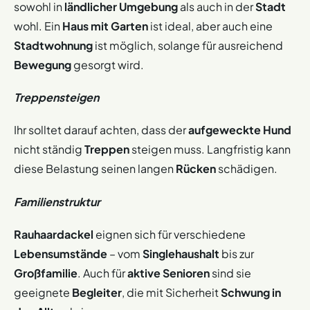
Bewegung. Ihre sture Natur und Bellfreudigkeit können
sowohl in
ländlicher Umgebung
als auch in der
Stadt
für Kinder macht. Sie genießen es, an Aktivitäten und
Herausforderungen darstellen, die Geduld und klare
wohl. Ein
Haus mit Garten
ist ideal, aber auch eine
Spielen teilzunehmen.
Regeln erfordern. Ein Besuch in der Hundeschule und
Stadtwohnung
ist möglich, solange für ausreichend
regelmäßige geistige sowie körperliche Auslastung sind
Wachsamkeit: Mit ihrem ausgeprägten
Bewegung
gesorgt wird.
besonders hilfreich. Mit der richtigen Vorbereitung und
Schutzinstinkt sind Rauhaardackel gute Wachhunde.
Hingabe kann der Rauhaardackel ein wunderbarer
Sie sind aufmerksam und können die Familie und das
Treppensteigen
Begleiter für Erstbesitzer sein.
Zuhause zuverlässig vor Eindringlingen warnen.
Intelligenz und Lernfähigkeit: Aufgrund ihrer
Ihr solltet darauf achten, dass der
aufgeweckte Hund
Intelligenz und Lernfähigkeit sind Rauhaardackel
nicht ständig
Treppen
steigen muss. Langfristig kann
relativ leicht zu trainieren. Sie profitieren von
diese Belastung seinen langen
Rücken
schädigen.
konsequenter und geduldiger Erziehung.
Zuneigung und Nähe: Obwohl sie keine typischen
Familienstruktur
Kuschelhunde sind, genießen sie die Nähe und
Streicheleinheiten von ihnen vertrauten Menschen.
Rauhaardackel
eignen sich für verschiedene
Lebensumstände
– vom
Singlehaushalt
bis zur
Großfamilie
. Auch für
aktive Senioren
sind sie
geeignete
Begleiter
, die mit Sicherheit
Schwung in