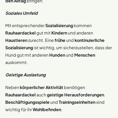
den Alltag
bringen.
Soziales Umfeld
Mit entsprechender
Sozialisierung
kommen
Rauhaardackel
gut mit
Kindern
und anderen
Haustieren
zurecht. Eine
frühe
und
kontinuierliche
Sozialisierung
ist wichtig, um sicherzustellen, dass der
Hund gut mit anderen
Hunden
und
Menschen
auskommt.
Geistige Auslastung
Neben
körperlicher Aktivität
benötigen
Rauhaardackel
auch
geistige Herausforderungen
.
Beschäftigungsspiele
und
Trainingseinheiten
sind
wichtig für ihr
Wohlbefinden
.