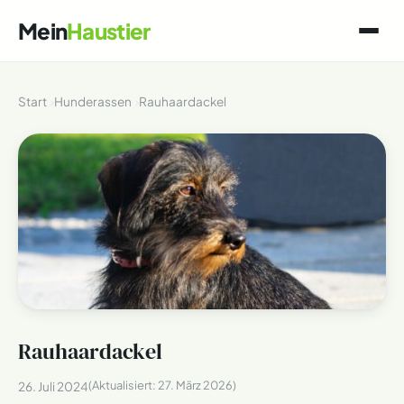
Mein
Haustier
Start
Hunderassen
Rauhaardackel
Rauhaardackel
(Aktualisiert:
27. März 2026
)
26. Juli 2024