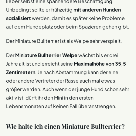
lieber selbst eine spannendere Beschäftigung.
schwarz, gestromt, rot, rehbraun und tricolor. Besonders
vorsichtig solltet ihr bei reinweißen Bullterriern sein. Die
Unbedingt sollte er frühzeitig
mit anderen Hunden
Tiere gelten als besonders krankheitsanfällig und leiden
sozialisiert
werden, damit es später keine Probleme
oft unter Taubheit.
auf dem Hundeplatz oder beim Spazieren gehen gibt.
Der Miniature Bullterrier ist als Welpe sehr verspielt.
Der
Miniature Bullterrier Welpe
wächst bis er drei
Jahre alt ist und erreicht seine
Maximalhöhe von 35,5
Zentimetern
. Je nach Abstammung kann der eine
oder andere Vertreter der Rasse auch mal etwas
größer werden. Auch wenn der junge Hund schon sehr
aktiv ist, dürft ihr den Mini in den ersten
Lebensmonaten auf keinen Fall überanstrengen.
Wie halte ich einen Miniature Bullterrier?