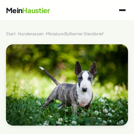
Mein
Haustier
Start
Hunderassen
Miniature Bullterrier Steckbrief