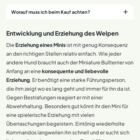
Worauf muss ich beim Kauf achten?
In der Haltung ist der Miniature Bullterrier recht
Entwicklung und Erziehung des Welpen
anspruchslos. Solange er genug an die frische Luft
kommt, kann er
auch in einer kleineren Wohnung
Die
Erziehung eines Minis
ist mit genug Konsequenz
glücklich werden. Dank seiner Größe könnt ihr den
an den richtigen Stellen relativ einfach. Wie jeder
kleinen Hund auch super überall hin mitnehmen.
andere Hund braucht auch der Miniature Bullterrier von
Dennoch solltet ihr euch vor dem Kauf sicher sein, dass
Anfang an eine
konsequente und liebevolle
ihr der Erziehung des Welpen gewachsen seid.
Erziehung
. Er benötigt eine starke Führungsperson,
Die Lebenserwartung der Tiere liegt bei bis zu zwölf
die ihm zeigt wo es lang geht und immer für ihn da ist.
Jahren. Ihr solltet also bereit sein euch für diesen
Zeitraum um den Hund zu kümmern. Bei der Suche nach
Gegen Bestrafungen reagiert er mit einer
einem Züchter solltet ihr darauf achten, dass er beim
Abwehrhaltung. Besonders gut könnt ihr den Mini für
VDH registriert ist. Für einen reinrassigen und gesunden
eine spielerische Erziehung mit vielen
Welpen zahlt ihr in etwa 1400€. Es gibt den Miniature
Überraschungen begeistern. Eintönig wiederholte
Bullterrier
in den verschiedensten Farben.
Ihr habt die
Kommandos langweilen ihn schnell und er sucht sich
Wahl zwischen den Felltönen weiß mit Abzeichen,