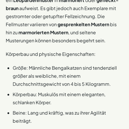
ein
Leopardenmuster
in
marmoriert
oder
gefleckt-
braun
aufweist. Es gibt jedoch auch Exemplare mit
gestromter oder getupfter Fellzeichnung. Die
Fellmuster variieren von
gesprenkelten Mustern
bis
hin zu
marmorierten Mustern
, und seltene
Musterungen können besonders begehrt sein.
Körperbau und physische Eigenschaften:
Größe: Männliche Bengalkatzen sind tendenziell
größer als weibliche, mit einem
Durchschnittsgewicht von 4 bis 5 Kilogramm.
Körperbau: Muskulös mit einem eleganten,
schlanken Körper.
Beine: Lang und kräftig, was zu ihrer Agilität
beiträgt.