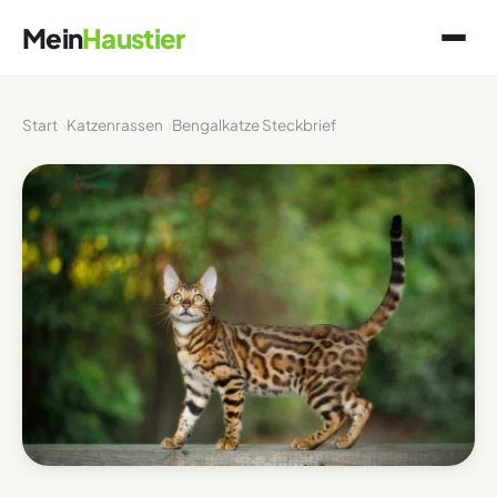
Mein
Haustier
Start
Katzenrassen
Bengalkatze Steckbrief