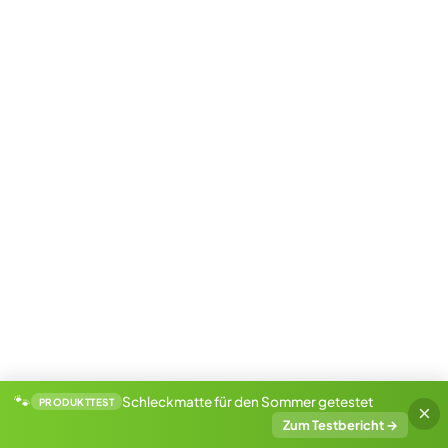
Tierarzt durchführen zu lassen.
Bengalkitten
🏠 Freigänger oder Wohnungskatze?
Die athletischen Bengalen brauchen sehr viel
Bewegung, um sich wohl zu fühlen. Am besten bietet
ihr ihnen ein
großes Haus mit Garten
zum
Herumstreunen an. Wenn ihr euch für die
Wohnungshaltung entscheidet, sollten ihr auch im
Haus genügend Platz und Möglichkeiten zum Spielen
und Klettern zur Verfügung stellen. In kleinen
Stadtwohnung fühlen sich die freiheitsliebenden Tiere
🐾
Schleckmatte für den Sommer getestet
PRODUKTTEST
×
nicht wohl. Ein stabiler Kratzbaum oder ein
Zum Testbericht
→
Kletterparcours sollten auf jeden Fall in die Wohnung