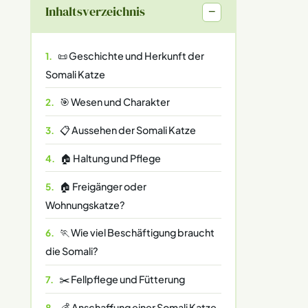
Inhaltsverzeichnis
−
📜 Geschichte und Herkunft der
Somali Katze
🎯 Wesen und Charakter
📋 Aussehen der Somali Katze
🏠 Haltung und Pflege
🏠 Freigänger oder
Wohnungskatze?
🏃 Wie viel Beschäftigung braucht
die Somali?
✂️ Fellpflege und Fütterung
💰 Anschaffung einer Somali Katze