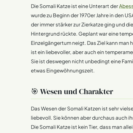
Die Somali Katze ist eine Unterart der
Abess
wurde zu Beginn der 1970er Jahre in den US
der immer stärker zur Zierkatze ging und di
Hintergrund rückte. Geplant war eine temp
Einzelgängertum neigt. Das Ziel kann man h
ist ein liebevoller, aber auch ein temperame
Sie ist deswegen nicht unbedingt eine Fami
etwas Eingewöhnungszeit.
🎯 Wesen und Charakter
Das Wesen der Somali Katzen ist sehr vielsei
liebevoll. Sie können aber durchaus auch i
Die Somali Katze ist kein Tier, dass man all