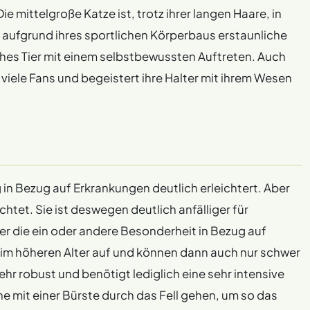
e mittelgroße Katze ist, trotz ihrer langen Haare, in
n aufgrund ihres sportlichen Körperbaus erstaunliche
ches Tier mit einem selbstbewussten Auftreten. Auch
viele Fans und begeistert ihre Halter mit ihrem Wesen
g in Bezug auf Erkrankungen deutlich erleichtert. Aber
chtet. Sie ist deswegen deutlich anfälliger für
ber die ein oder andere Besonderheit in Bezug auf
 im höheren Alter auf und können dann auch nur schwer
hr robust und benötigt lediglich eine sehr intensive
he mit einer Bürste durch das Fell gehen, um so das