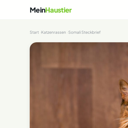
Mein
Haustier
Start
Katzenrassen
Somali Steckbrief