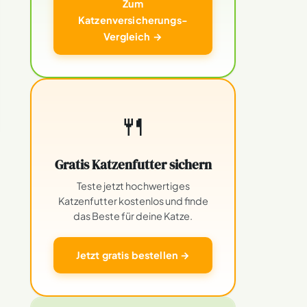
Zum
Katzenversicherungs-
Vergleich →
🍴
Gratis Katzenfutter sichern
Teste jetzt hochwertiges
Katzenfutter kostenlos und finde
das Beste für deine Katze.
Jetzt gratis bestellen →