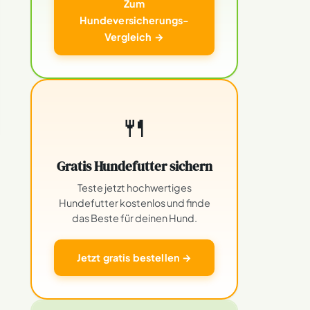
Zum
Hundeversicherungs-
Vergleich →
🍴
Gratis Hundefutter sichern
Teste jetzt hochwertiges
Hundefutter kostenlos und finde
das Beste für deinen Hund.
Jetzt gratis bestellen →