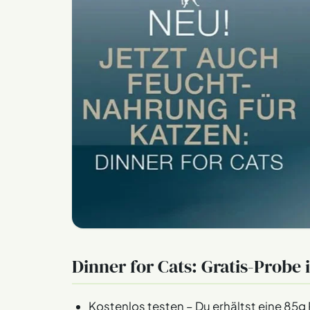
Dinner for Cats: Gratis-Probe 
Kostenlos testen – Du erhältst eine 85g 