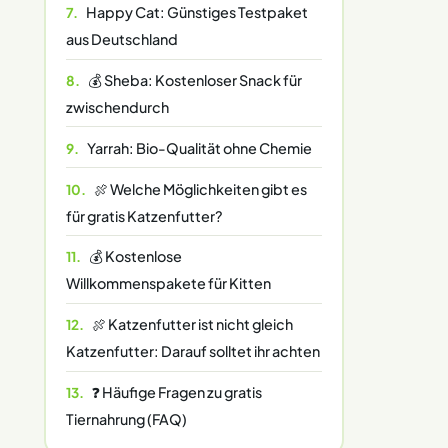
Happy Cat: Günstiges Testpaket
aus Deutschland
💰 Sheba: Kostenloser Snack für
zwischendurch
Yarrah: Bio-Qualität ohne Chemie
🍖 Welche Möglichkeiten gibt es
für gratis Katzenfutter?
💰 Kostenlose
Willkommenspakete für Kitten
🍖 Katzenfutter ist nicht gleich
Katzenfutter: Darauf solltet ihr achten
❓ Häufige Fragen zu gratis
Tiernahrung (FAQ)