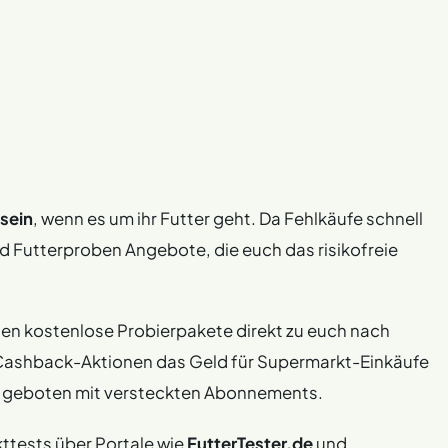
sein
, wenn es um ihr Futter geht. Da Fehlkäufe schnell
d Futterproben Angebote, die euch das risikofreie
en kostenlose Probierpakete direkt zu euch nach
ashback-Aktionen das Geld für Supermarkt-Einkäufe
ern geboten mit versteckten Abonnements.
ttests über Portale wie
FutterTester.de
und