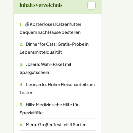
Inhaltsverzeichnis
−
💰 Kostenloses Katzenfutter
bequem nach Hause bestellen
Dinner for Cats: Gratis-Probe in
Lebensmittelqualität
Josera: Wahl-Paket mit
Spargutschein
Leonardo: Hoher Fleischanteil zum
Testen
Hills: Medizinische Hilfe für
Spezialfälle
Mera: Großer Test mit 3 Sorten