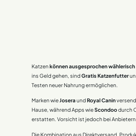
Katzen
können ausgesprochen wählerisch 
ins Geld gehen, sind
Gratis Katzenfutter
un
Testen neuer Nahrung ermöglichen.
Marken wie
Josera
und
Royal Canin
versend
Hause, während Apps wie
Scondoo
durch C
erstatten. Vorsicht ist jedoch bei Anbiet
Die Kombination aus Direktversand, Produk