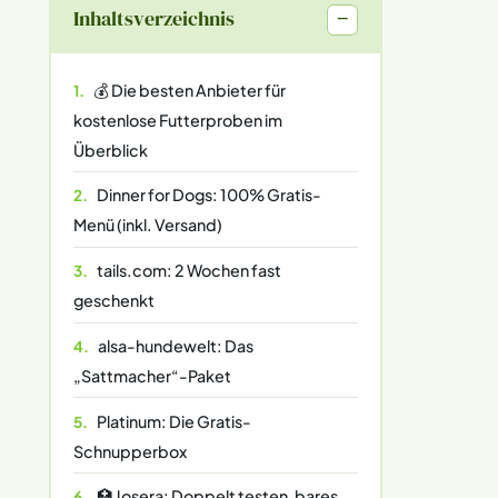
Inhaltsverzeichnis
−
💰 Die besten Anbieter für
kostenlose Futterproben im
Überblick
Dinner for Dogs: 100% Gratis-
Menü (inkl. Versand)
tails.com: 2 Wochen fast
geschenkt
alsa-hundewelt: Das
„Sattmacher“-Paket
Platinum: Die Gratis-
Schnupperbox
🏥 Josera: Doppelt testen, bares