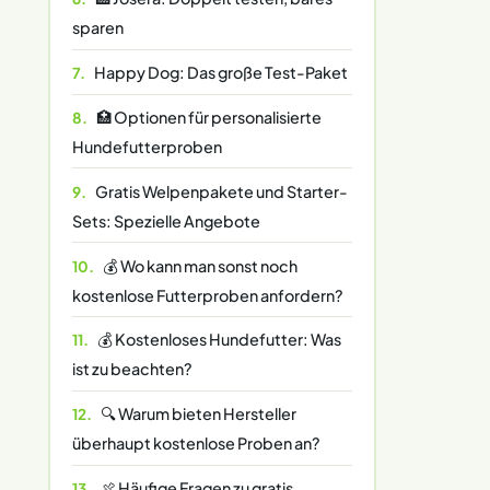
sparen
Happy Dog: Das große Test-Paket
🏥 Optionen für personalisierte
Hundefutterproben
Gratis Welpenpakete und Starter-
Sets: Spezielle Angebote
💰 Wo kann man sonst noch
kostenlose Futterproben anfordern?
💰 Kostenloses Hundefutter: Was
ist zu beachten?
🔍 Warum bieten Hersteller
überhaupt kostenlose Proben an?
🍖 Häufige Fragen zu gratis