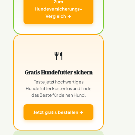
Zum
Hundeversicherungs-
Vergleich →
🍴
Gratis Hundefutter sichern
Teste jetzt hochwertiges
Hundefutter kostenlos und finde
das Beste für deinen Hund.
Jetzt gratis bestellen →