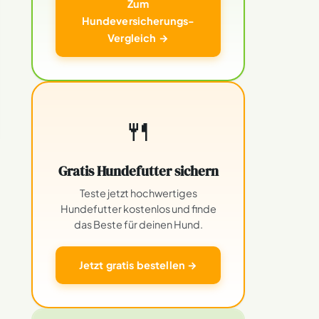
Zum
Hundeversicherungs-
Vergleich →
🍴
Gratis Hundefutter sichern
Teste jetzt hochwertiges
Hundefutter kostenlos und finde
das Beste für deinen Hund.
Jetzt gratis bestellen →