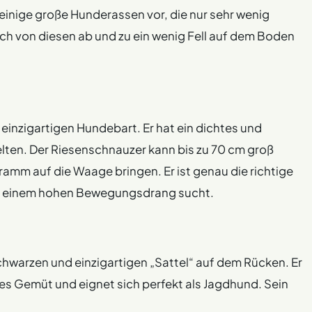
 einige große Hunderassen vor, die nur sehr wenig
uch von diesen ab und zu ein wenig Fell auf dem Boden
 einzigartigen Hundebart. Er hat ein dichtes und
 selten. Der Riesenschnauzer kann bis zu 70 cm groß
ramm auf die Waage bringen. Er ist genau die richtige
mit einem hohen Bewegungsdrang sucht.
chwarzen und einzigartigen „Sattel“ auf dem Rücken. Er
es Gemüt und eignet sich perfekt als Jagdhund. Sein