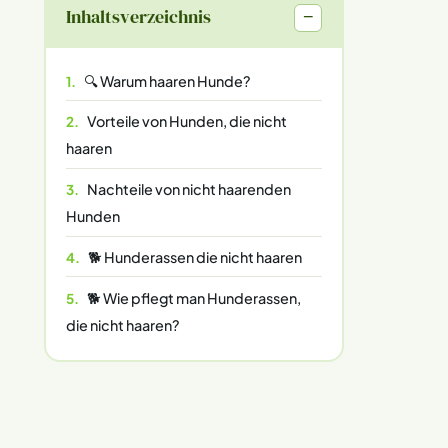
Inhaltsverzeichnis
−
🔍 Warum haaren Hunde?
Vorteile von Hunden, die nicht
haaren
Nachteile von nicht haarenden
Hunden
🐕 Hunderassen die nicht haaren
🐕 Wie pflegt man Hunderassen,
die nicht haaren?