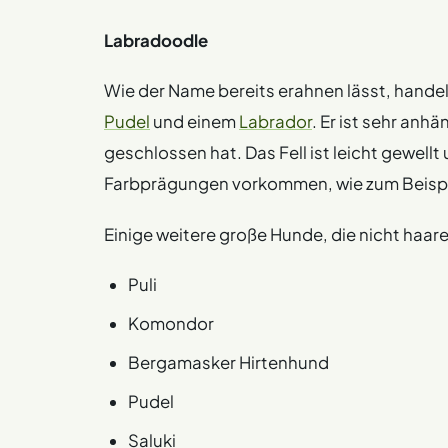
Labradoodle
Wie der Name bereits erahnen lässt, handel
Pudel
und einem
Labrador
. Er ist sehr anh
geschlossen hat. Das Fell ist leicht gewellt
Farbprägungen vorkommen, wie zum Beispi
Einige weitere große Hunde, die nicht haare
Puli
Komondor
Bergamasker Hirtenhund
Pudel
Saluki