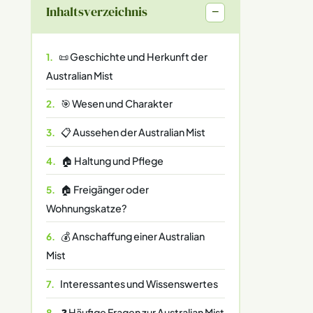
Inhaltsverzeichnis
−
📜 Geschichte und Herkunft der
Australian Mist
🎯 Wesen und Charakter
📋 Aussehen der Australian Mist
🏠 Haltung und Pflege
🏠 Freigänger oder
Wohnungskatze?
💰 Anschaffung einer Australian
Mist
Interessantes und Wissenswertes
❓ Häufige Fragen zur Australian Mist