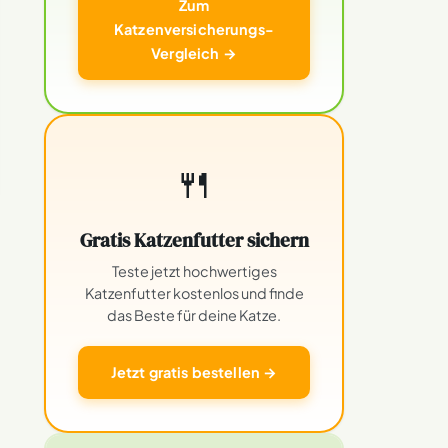
Zum
Katzenversicherungs-
Vergleich →
🍴
Gratis Katzenfutter sichern
Teste jetzt hochwertiges
Katzenfutter kostenlos und finde
das Beste für deine Katze.
Jetzt gratis bestellen →