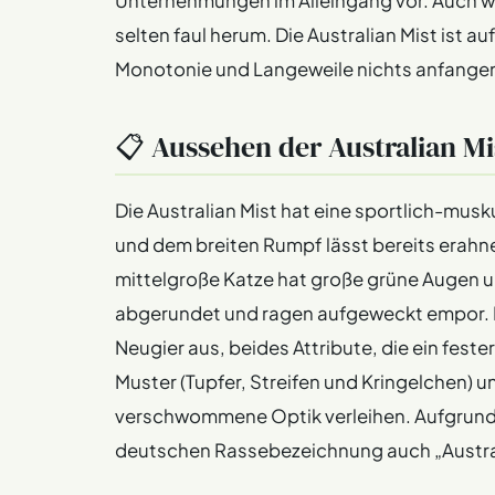
Unternehmungen im Alleingang vor. Auch wen
selten faul herum. Die Australian Mist ist a
Monotonie und Langeweile nichts anfange
📋 Aussehen der Australian Mi
Die Australian Mist hat eine sportlich-musk
und dem breiten Rumpf lässt bereits erahnen
mittelgroße Katze hat große grüne Augen un
abgerundet und ragen aufgeweckt empor. I
Neugier aus, beides Attribute, die ein fester
Muster (Tupfer, Streifen und Kringelchen) u
verschwommene Optik verleihen. Aufgrund 
deutschen Rassebezeichnung auch „Austral