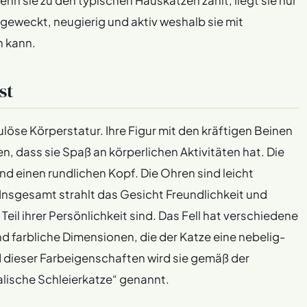
n sie zu den typischen Hauskatzen zählt, liegt sie nur
ufgeweckt, neugierig und aktiv weshalb sie mit
n kann.
st
ulöse Körperstatur. Ihre Figur mit den kräftigen Beinen
, dass sie Spaß an körperlichen Aktivitäten hat. Die
d einen rundlichen Kopf. Die Ohren sind leicht
nsgesamt strahlt das Gesicht Freundlichkeit und
 Teil ihrer Persönlichkeit sind. Das Fell hat verschiedene
nd farbliche Dimensionen, die der Katze eine nebelig-
dieser Farbeigenschaften wird sie gemäß der
ische Schleierkatze“ genannt.