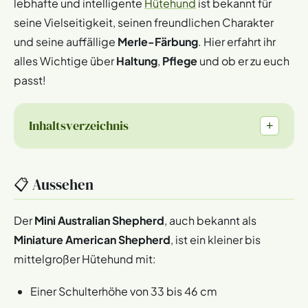
lebhafte und intelligente
Hütehund
ist bekannt für
seine Vielseitigkeit, seinen freundlichen Charakter
und seine auffällige
Merle-Färbung
. Hier erfahrt ihr
alles Wichtige über
Haltung
,
Pflege
und ob er zu euch
passt!
Inhaltsverzeichnis
+
📋 Aussehen
Der
Mini Australian Shepherd
, auch bekannt als
Miniature American Shepherd
, ist ein kleiner bis
mittelgroßer Hütehund mit:
Einer Schulterhöhe von 33 bis 46 cm