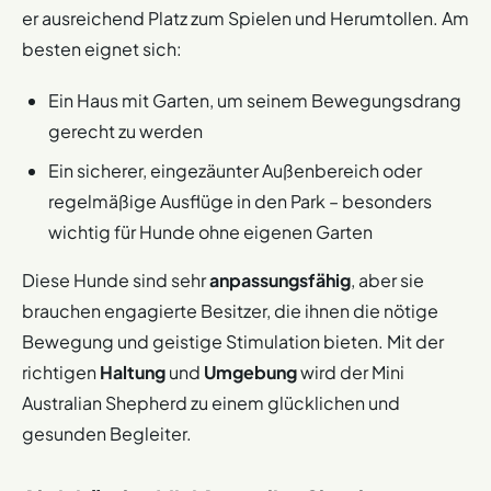
er ausreichend Platz zum Spielen und Herumtollen. Am
Hund, der sehr gut in Familien mit Kindern passt. Er liebt
darstellen.
es, gemeinsam Zeit zu verbringen und ist dabei stets
besten eignet sich:
Bedarf an konsequenter Führung: Eine erfahrene
aufmerksam und beschützend.
Hand ist nötig, um ihm die nötige Auslastung und
Ein Haus mit Garten, um seinem Bewegungsdrang
Führung zu bieten.
gerecht zu werden
Für erfahrene Hundebesitzer, die Spaß an Training und
Ein sicherer, eingezäunter Außenbereich oder
Bewegung haben, ist der Mini Australian Shepherd ein
regelmäßige Ausflüge in den Park – besonders
wunderbarer Begleiter.
Anfänger
sollten sich jedoch
wichtig für Hunde ohne eigenen Garten
bewusst sein, dass diese Rasse intensive Beschäftigung
und klare Führung braucht, um glücklich und
Diese Hunde sind sehr
anpassungsfähig
, aber sie
ausgeglichen zu bleiben.
brauchen engagierte Besitzer, die ihnen die nötige
Bewegung und geistige Stimulation bieten. Mit der
richtigen
Haltung
und
Umgebung
wird der Mini
Australian Shepherd zu einem glücklichen und
gesunden Begleiter.