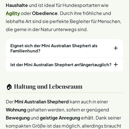
Haushalte
und ist ideal für Hundesportarten wie
Agility
oder
Obedience
. Durch ihre fröhliche und
lebhafte Art sind sie perfekte Begleiter für Menschen,
die gerne in der Natur unterwegs sind.
Eignet sich der Mini Australian Shephert als
Familienhund?
Ist der Mini Australian Shephert anfängertauglich?
Ja, der Mini Australian Shepherd ist ein
toller
Familienhund
. Er ist:
Der Mini Australian Shepherd ist zwar
intelligent
und gut
Gutmütig und kinderfreundlich
🏠 Haltung und Lebensraum
trainierbar, jedoch nicht unbedingt ideal für
Verspielt und genießt die Gesellschaft von
Hundeanfänger
. Gründe dafür sind:
Menschen sowie anderen Haustieren
Der
Mini Australian Shepherd
kann auch in einer
Hoher Energiebedarf: Er braucht täglich viel
Ein liebevoller und loyaler Begleiter für aktive
Wohnung
gehalten werden, sofern er genügend
Bewegung und geistige Beschäftigung.
Familien
Bewegung
und
geistige Anregung
erhält. Dank seiner
Erziehung erfordert Erfahrung: Sein Temperament
kompakten Größe ist das möglich, allerdings braucht
Seine freundliche und lebhafte Natur macht ihn zu einem
und der Hütetrieb können eine Herausforderung