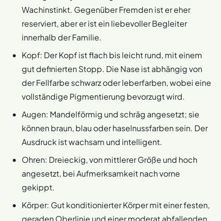
Wachinstinkt. Gegenüber Fremden ist er eher
reserviert, aber er ist ein liebevoller Begleiter
innerhalb der Familie.
Kopf: Der Kopf ist flach bis leicht rund, mit einem
gut definierten Stopp. Die Nase ist abhängig von
der Fellfarbe schwarz oder leberfarben, wobei eine
vollständige Pigmentierung bevorzugt wird.
Augen: Mandelförmig und schräg angesetzt; sie
können braun, blau oder haselnussfarben sein. Der
Ausdruck ist wachsam und intelligent.
Ohren: Dreieckig, von mittlerer Größe und hoch
angesetzt, bei Aufmerksamkeit nach vorne
gekippt.
Körper: Gut konditionierter Körper mit einer festen,
geraden Oberlinie und einer moderat abfallenden