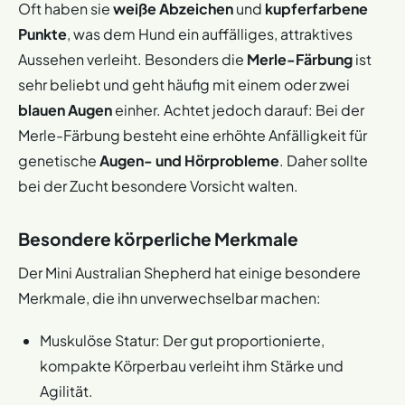
Oft haben sie
weiße Abzeichen
und
kupferfarbene
Punkte
, was dem Hund ein auffälliges, attraktives
Aussehen verleiht. Besonders die
Merle-Färbung
ist
sehr beliebt und geht häufig mit einem oder zwei
blauen Augen
einher. Achtet jedoch darauf: Bei der
Merle-Färbung besteht eine erhöhte Anfälligkeit für
genetische
Augen- und Hörprobleme
. Daher sollte
bei der Zucht besondere Vorsicht walten.
Besondere körperliche Merkmale
Der Mini Australian Shepherd hat einige besondere
Merkmale, die ihn unverwechselbar machen:
Muskulöse Statur: Der gut proportionierte,
kompakte Körperbau verleiht ihm Stärke und
Agilität.