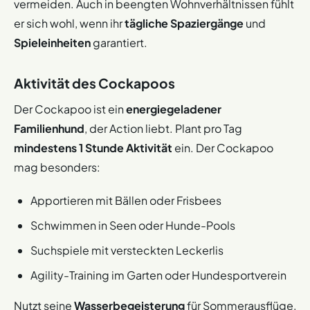
vermeiden. Auch in beengten Wohnverhältnissen fühlt
er sich wohl, wenn ihr
tägliche Spaziergänge
und
Spieleinheiten
garantiert.
Aktivität des Cockapoos
Der Cockapoo ist ein
energiegeladener
Familienhund
, der Action liebt. Plant pro Tag
mindestens 1 Stunde Aktivität
ein. Der Cockapoo
mag besonders:
Apportieren mit Bällen oder Frisbees
Schwimmen in Seen oder Hunde-Pools
Suchspiele mit versteckten Leckerlis
Agility-Training im Garten oder Hundesportverein
Nutzt seine
Wasserbegeisterung
für Sommerausflüge,