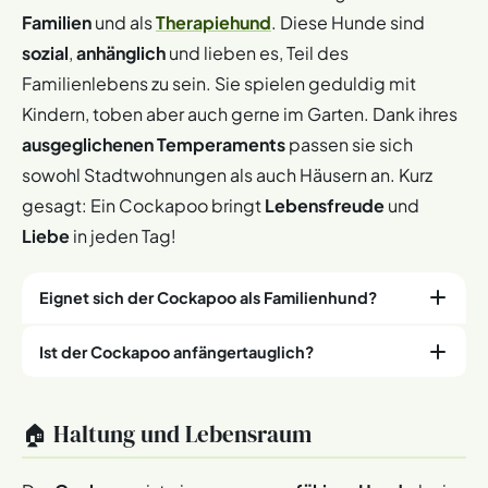
Familien
und als
Therapiehund
. Diese Hunde sind
sozial
,
anhänglich
und lieben es, Teil des
Familienlebens zu sein. Sie spielen geduldig mit
Kindern, toben aber auch gerne im Garten. Dank ihres
ausgeglichenen Temperaments
passen sie sich
sowohl Stadtwohnungen als auch Häusern an. Kurz
gesagt: Ein Cockapoo bringt
Lebensfreude
und
Liebe
in jeden Tag!
Eignet sich der Cockapoo als Familienhund?
Ist der Cockapoo anfängertauglich?
Ja, der Cockapoo ist ein
idealer Familienhund
! Seine
kinderfreundliche Art
und Geduld machen ihn zum
perfekten Spielkameraden. Er passt sich sowohl kleinen
Der Cockapoo ist
perfekt für Ersthundebesitzer
! Seine
🏠 Haltung und Lebensraum
Wohnungen als auch großen Gärten an – wichtig ist nur,
hohe Lernbereitschaft
und
Anpassungsfähigkeit
dass er
nicht lange
allein bleibt
.
erleichtern den Einstieg. Achtet bei seiner Erziehung auf: