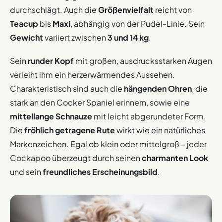
durchschlägt. Auch die
Größenvielfalt
reicht von
Teacup
bis
Maxi
, abhängig von der Pudel-Linie. Sein
Gewicht
variiert zwischen
3 und 14 kg
.
Sein
runder Kopf
mit großen, ausdrucksstarken Augen
verleiht ihm ein herzerwärmendes Aussehen.
Charakteristisch sind auch die
hängenden Ohren
, die
stark an den Cocker Spaniel erinnern, sowie eine
mittellange Schnauze
mit leicht abgerundeter Form.
Die
fröhlich getragene Rute
wirkt wie ein natürliches
Markenzeichen. Egal ob klein oder mittelgroß – jeder
Cockapoo überzeugt durch seinen
charmanten Look
und sein
freundliches Erscheinungsbild
.