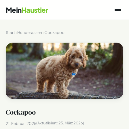
Mein
Haustier
Start
Hunderassen
Cockapoo
Cockapoo
(Aktualisiert:
25. März 2026
)
21. Februar 2025