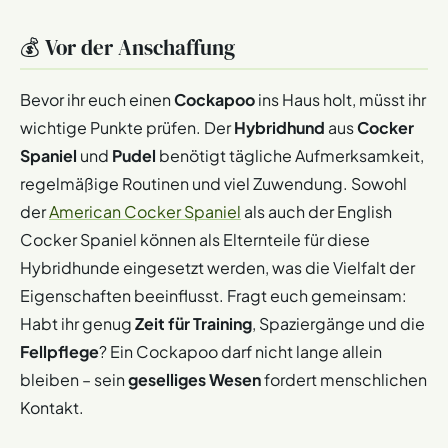
Nein, der
Cockapoo
gilt nicht als
Qualzucht
. Die
💰 Vor der Anschaffung
Kreuzung aus
Cocker Spaniel
und
Pudel
vermeidet
Inzucht
und stärkt die
genetische Gesundheit
. Wichtig
ist, dass
verantwortungsvolle Züchter
Tiere ohne
Bevor ihr euch einen
Cockapoo
ins Haus holt, müsst ihr
Erbkrankheiten
paaren.
wichtige Punkte prüfen. Der
Hybridhund
aus
Cocker
Spaniel
und
Pudel
benötigt tägliche Aufmerksamkeit,
Unethische Züchter
verkaufen oft Welpen ohne
Gesundheitschecks
– solche Hunde können
regelmäßige Routinen und viel Zuwendung. Sowohl
Verhaltensprobleme
oder Schmerzen haben.
der
American Cocker Spaniel
als auch der English
Entscheidet euch immer für Züchter mit transparenten
Cocker Spaniel können als Elternteile für diese
Nachweisen. Ein gut gezüchteter
Cockapoo
ist ein
Hybridhunde eingesetzt werden, was die Vielfalt der
aktiver
,
liebevoller Hund
ohne typische
Qualzucht-
Eigenschaften beeinflusst. Fragt euch gemeinsam:
Merkmale
.
Habt ihr genug
Zeit für Training
, Spaziergänge und die
Fellpflege
? Ein Cockapoo darf nicht lange allein
bleiben – sein
geselliges Wesen
fordert menschlichen
Kontakt.