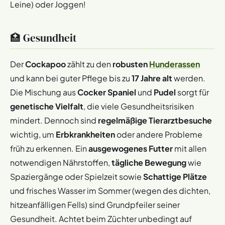
Leine) oder Joggen!
🏥 Gesundheit
Der
Cockapoo
zählt zu den
robusten
Hunderassen
und kann bei guter Pflege bis zu
17 Jahre alt
werden.
Die Mischung aus
Cocker Spaniel
und
Pudel
sorgt für
genetische Vielfalt
, die viele Gesundheitsrisiken
mindert. Dennoch sind
regelmäßige Tierarztbesuche
wichtig, um
Erbkrankheiten
oder andere Probleme
früh zu erkennen. Ein
ausgewogenes Futter
mit allen
notwendigen Nährstoffen,
tägliche Bewegung
wie
Spaziergänge oder Spielzeit sowie
Schattige Plätze
und frisches Wasser im Sommer (wegen des dichten,
hitzeanfälligen Fells) sind Grundpfeiler seiner
Gesundheit. Achtet beim Züchter unbedingt auf