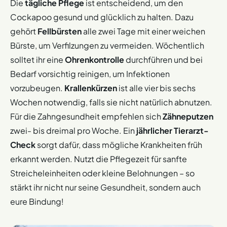
Die
tägliche Pflege
ist entscheidend, um den
Cockapoo gesund und glücklich zu halten. Dazu
gehört
Fellbürsten
alle zwei Tage mit einer weichen
Bürste, um Verfilzungen zu vermeiden. Wöchentlich
solltet ihr eine
Ohrenkontrolle
durchführen und bei
Bedarf vorsichtig reinigen, um Infektionen
vorzubeugen.
Krallenkürzen
ist alle vier bis sechs
Wochen notwendig, falls sie nicht natürlich abnutzen.
Für die Zahngesundheit empfehlen sich
Zähneputzen
zwei- bis dreimal pro Woche. Ein
jährlicher Tierarzt-
Check
sorgt dafür, dass mögliche Krankheiten früh
erkannt werden. Nutzt die Pflegezeit für sanfte
Streicheleinheiten oder kleine Belohnungen – so
stärkt ihr nicht nur seine Gesundheit, sondern auch
eure Bindung!