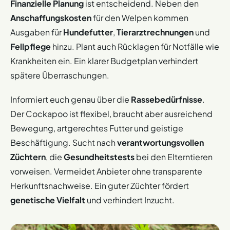
Finanzielle Planung
ist entscheidend. Neben den
Anschaffungskosten
für den Welpen kommen
Ausgaben für
Hundefutter
,
Tierarztrechnungen
und
Fellpflege
hinzu. Plant auch Rücklagen für Notfälle wie
Krankheiten ein. Ein klarer Budgetplan verhindert
spätere Überraschungen.
Informiert euch genau über die
Rassebedürfnisse
.
Der Cockapoo ist flexibel, braucht aber ausreichend
Bewegung, artgerechtes Futter und geistige
Beschäftigung. Sucht nach
verantwortungsvollen
Züchtern
, die
Gesundheitstests
bei den Elterntieren
vorweisen. Vermeidet Anbieter ohne transparente
Herkunftsnachweise. Ein guter Züchter fördert
genetische Vielfalt
und verhindert Inzucht.