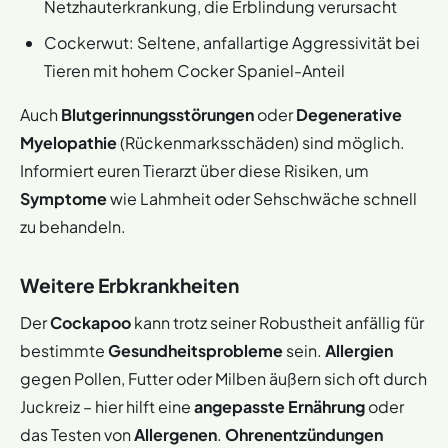
Netzhauterkrankung, die Erblindung verursacht
Cockerwut: Seltene, anfallartige Aggressivität bei
Tieren mit hohem Cocker Spaniel-Anteil
Auch
Blutgerinnungsstörungen
oder
Degenerative
Myelopathie
(Rückenmarksschäden) sind möglich.
Informiert euren Tierarzt über diese Risiken, um
Symptome
wie Lahmheit oder Sehschwäche schnell
zu behandeln.
Weitere Erbkrankheiten
Der
Cockapoo
kann trotz seiner Robustheit anfällig für
bestimmte
Gesundheitsprobleme
sein.
Allergien
gegen Pollen, Futter oder Milben äußern sich oft durch
Juckreiz – hier hilft eine
angepasste Ernährung
oder
das Testen von
Allergenen
.
Ohrenentzündungen