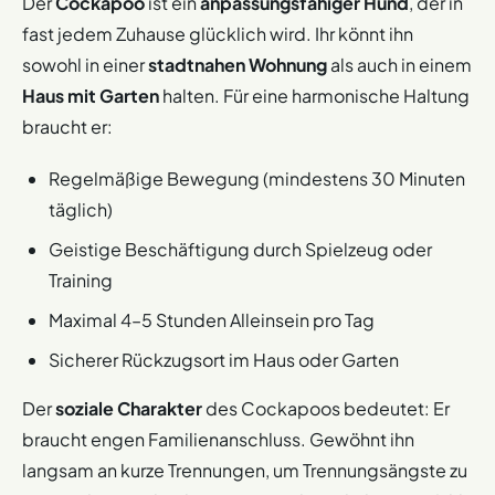
Der
Cockapoo
ist ein
anpassungsfähiger Hund
, der in
Mit früher
Sozialisierung
verträgt er sich
gut mit anderen
Positive Verstärkung: Lob und Leckerlis motivieren
fast jedem Zuhause glücklich wird. Ihr könnt ihn
Haustieren
. Wenn ihr einen
loyalen
,
verschmusten
ihn.
Begleiter
sucht, der immer dabei ist, sagt der
sowohl in einer
stadtnahen Wohnung
als auch in einem
Konsequentes Training: Ohne Härte, aber mit klaren
Cockapoo nie Nein!
Haus mit Garten
halten. Für eine harmonische Haltung
Regeln.
braucht er:
Fellpflege: Regelmäßiges Bürsten ist wichtig – aber
leicht zu lernen.
Regelmäßige Bewegung (mindestens 30 Minuten
täglich)
Die einzige kleine Herausforderung? Die
Pflege des
Fells
. Doch mit etwas Übung meistert ihr das als Team!
Geistige Beschäftigung durch Spielzeug oder
Ihr merkt: Der Cockapoo ist kein gewöhnlicher Hund. Mit
Training
seinem
hypoallergenen Fell
,
anfängertauglichen
Maximal 4–5 Stunden Alleinsein pro Tag
Charakter
und
charmanten Wesen
überzeugt er
Allergiker, Familien und Neulinge. Ob Abenteuer oder
Sicherer Rückzugsort im Haus oder Garten
Kuscheln – dieser Vierbeiner ist immer dabei!
Der
soziale Charakter
des Cockapoos bedeutet: Er
braucht engen Familienanschluss. Gewöhnt ihn
langsam an kurze Trennungen, um Trennungsängste zu