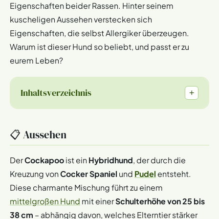
Eigenschaften beider Rassen. Hinter seinem
kuscheligen Aussehen verstecken sich
Eigenschaften, die selbst Allergiker überzeugen.
Warum ist dieser Hund so beliebt, und passt er zu
eurem Leben?
Inhaltsverzeichnis
+
📋 Aussehen
Der
Cockapoo
ist ein
Hybridhund
, der durch die
Kreuzung von
Cocker Spaniel
und
Pudel
entsteht.
Diese charmante Mischung führt zu einem
mittelgroßen Hund
mit einer
Schulterhöhe von 25 bis
38 cm
– abhängig davon, welches Elterntier stärker