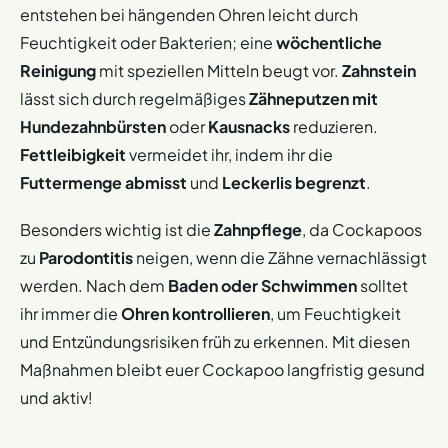
entstehen bei hängenden Ohren leicht durch
Feuchtigkeit oder Bakterien; eine
wöchentliche
Reinigung
mit speziellen Mitteln beugt vor.
Zahnstein
lässt sich durch regelmäßiges
Zähneputzen mit
Hundezahnbürsten
oder
Kausnacks
reduzieren.
Fettleibigkeit
vermeidet ihr, indem ihr die
Futtermenge abmisst
und
Leckerlis begrenzt
.
Besonders wichtig ist die
Zahnpflege
, da Cockapoos
zu
Parodontitis
neigen, wenn die Zähne vernachlässigt
werden. Nach dem
Baden oder Schwimmen
solltet
ihr immer die
Ohren kontrollieren
, um Feuchtigkeit
und Entzündungsrisiken früh zu erkennen. Mit diesen
Maßnahmen bleibt euer Cockapoo langfristig gesund
und aktiv!