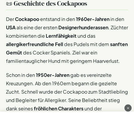
📜 Geschichte des Cockapoos
Der
Cockapoo
entstand in den
1960er-Jahren
in den
USA
als eine der ersten
Designerhunderassen
. Züchter
kombinierten die
Lernfähigkeit
und das
allergikerfreundliche Fell
des Pudels mit dem
sanften
Gemüt
des Cocker Spaniels. Ziel war ein
familientauglicher Hund mit geringem Haarverlust.
Schon in den
1950er-Jahren
gab es vereinzelte
Kreuzungen. Ab den 1960ern begann die gezielte
Zucht. Schnell wurde der Cockapoo zum Stadtliebling
und Begleiter für Allergiker. Seine Beliebtheit stieg
dank seines
fröhlichen Charakters
und der
×
vielseitigen Talente
– ob als Therapiehund oder
sportlicher Partner.