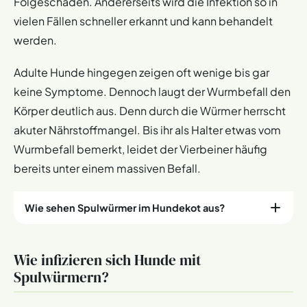
Folgeschäden. Andererseits wird die Infektion so in
vielen Fällen schneller erkannt und kann behandelt
werden.
Adulte Hunde hingegen zeigen oft wenige bis gar
keine Symptome. Dennoch laugt der Wurmbefall den
Körper deutlich aus. Denn durch die Würmer herrscht
akuter Nährstoffmangel. Bis ihr als Halter etwas vom
Wurmbefall bemerkt, leidet der Vierbeiner häufig
bereits unter einem massiven Befall.
Wie sehen Spulwürmer im Hundekot aus?
Häufig werden die Spulwürmer erst entdeckt, wenn der
Wie infizieren sich Hunde mit
Hund sie in großer Menge mit dem Kot oder durch
Spulwürmern?
Erbrechen ausscheidet. Dann ähneln sie langen
Spaghetti. Ihre Bewegungen sind spiralförmig.