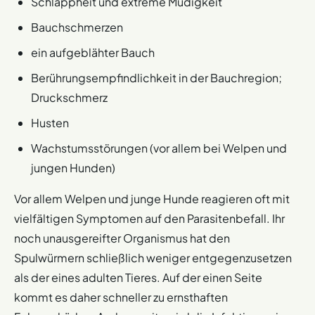
Schlappheit und extreme Müdigkeit
Fußboden. Je schneller der Halter reagiert, desto
Bauchschmerzen
besser sind also die Chancen auf Heilung.
ein aufgeblähter Bauch
Berührungsempfindlichkeit in der Bauchregion;
Druckschmerz
Husten
Wachstumsstörungen (vor allem bei Welpen und
jungen Hunden)
Vor allem Welpen und junge Hunde reagieren oft mit
vielfältigen Symptomen auf den Parasitenbefall. Ihr
noch unausgereifter Organismus hat den
Spulwürmern schließlich weniger entgegenzusetzen
als der eines adulten Tieres. Auf der einen Seite
kommt es daher schneller zu ernsthaften