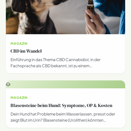
MAGAZIN
CBD im Wandel
Einführung in das Thema CBD Cannabidiol, in der
Fachsprache als CBD bekannt, ist zu einem…
🐶
MAGAZIN
Blasensteine beim Hund: Symptome, OP & Kosten
Dein Hund hat Probleme beim Wasserlassen, presst oder
zeigt Blut im Urin? Blasensteine (Urolithen) könnten…