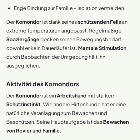
Enge Bindung zur Familie – Isolation vermeiden
Der
Komondor
ist dank seines
schützenden Fells
an
extreme Temperaturen angepasst. Regelmäßige
Spaziergänge
decken seinen Bewegungsbedarf,
obwohl er kein Dauerläufer ist.
Mentale Stimulation
durch Beobachten der Umgebung hält ihn
ausgeglichen.
Aktivität des Komondors
Der
Komondor
ist ein
Arbeitshund
mit starkem
Schutzinstinkt
. Wie andere Hirtenhunde hat er eine
natürliche Veranlagung zum Bewachen und
Beschützen. Seine Hauptaufgabe ist das
Bewachen
von Revier und Familie
.