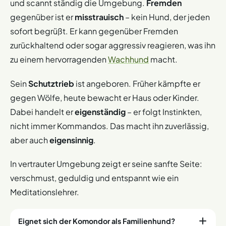
und scannt ständig die Umgebung.
Fremden
gegenüber ist er
misstrauisch
– kein Hund, der jeden
sofort begrüßt. Er kann gegenüber Fremden
zurückhaltend oder sogar aggressiv reagieren, was ihn
zu einem hervorragenden
Wachhund
macht.
Sein
Schutztrieb
ist angeboren. Früher kämpfte er
gegen Wölfe, heute bewacht er Haus oder Kinder.
Dabei handelt er
eigenständig
– er folgt Instinkten,
nicht immer Kommandos. Das macht ihn zuverlässig,
aber auch
eigensinnig
.
In vertrauter Umgebung zeigt er seine sanfte Seite:
verschmust, geduldig und entspannt wie ein
Meditationslehrer.
Eignet sich der Komondor als Familienhund?