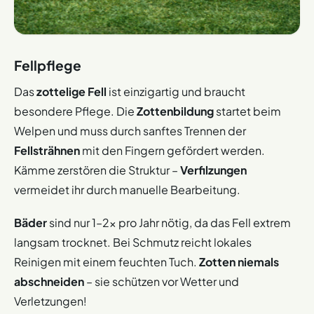
Fellpflege
Das
zottelige Fell
ist einzigartig und braucht
besondere Pflege. Die
Zottenbildung
startet beim
Welpen und muss durch sanftes Trennen der
Fellsträhnen
mit den Fingern gefördert werden.
Kämme zerstören die Struktur –
Verfilzungen
vermeidet ihr durch manuelle Bearbeitung.
Bäder
sind nur 1–2x pro Jahr nötig, da das Fell extrem
langsam trocknet. Bei Schmutz reicht lokales
Reinigen mit einem feuchten Tuch.
Zotten niemals
abschneiden
– sie schützen vor Wetter und
Verletzungen!