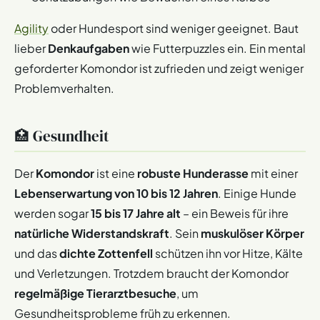
Agility
oder Hundesport sind weniger geeignet. Baut
lieber
Denkaufgaben
wie Futterpuzzles ein. Ein mental
geforderter Komondor ist zufrieden und zeigt weniger
Problemverhalten.
🏥 Gesundheit
Der
Komondor
ist eine
robuste Hunderasse
mit einer
Lebenserwartung von 10 bis 12 Jahren
. Einige Hunde
werden sogar
15 bis 17 Jahre alt
– ein Beweis für ihre
natürliche Widerstandskraft
. Sein
muskulöser Körper
und das
dichte Zottenfell
schützen ihn vor Hitze, Kälte
und Verletzungen. Trotzdem braucht der Komondor
regelmäßige Tierarztbesuche
, um
Gesundheitsprobleme früh zu erkennen.