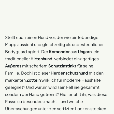
Stellt euch einen Hund vor, der wie ein lebendiger
Mopp aussieht und gleichzeitig als unbestechlicher
Bodyguard agiert. Der
Komondor
aus
Ungarn
, ein
traditioneller
Hirtenhund
, verbindet einzigartiges
Äußeres
mit scharfem
Schutzinstinkt
für seine
Familie. Doch ist dieser
Herdenschutzhund
mit den
markanten
Zotteln
wirklich für moderne Haushalte
geeignet? Und warum wird sein Fell nie gekämmt,
sondern per Hand getrennt? Hier erfahrt ihr, was diese
Rasse so besonders macht – und welche
Überraschungen unter den verfilzten Locken stecken.