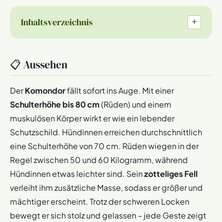
Inhaltsverzeichnis
+
📋 Aussehen
Der
Komondor
fällt sofort ins Auge. Mit einer
Schulterhöhe bis 80 cm
(Rüden) und einem
muskulösen Körper wirkt er wie ein lebender
Schutzschild. Hündinnen erreichen durchschnittlich
eine Schulterhöhe von 70 cm. Rüden wiegen in der
Regel zwischen 50 und 60 Kilogramm, während
Hündinnen etwas leichter sind. Sein
zotteliges Fell
verleiht ihm zusätzliche Masse, sodass er größer und
mächtiger erscheint. Trotz der schweren Locken
bewegt er sich stolz und gelassen – jede Geste zeigt