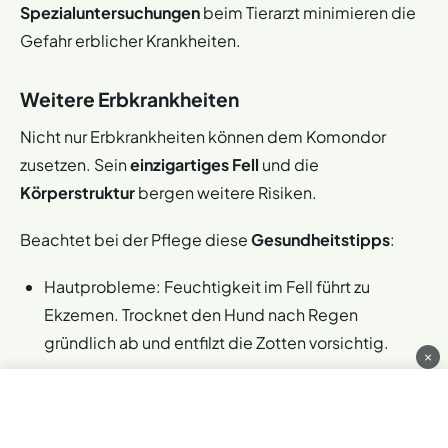
Spezialuntersuchungen
beim Tierarzt minimieren die
Gefahr erblicher Krankheiten.
Weitere Erbkrankheiten
Nicht nur Erbkrankheiten können dem Komondor
zusetzen. Sein
einzigartiges Fell
und die
Körperstruktur
bergen weitere Risiken.
Beachtet bei der Pflege diese
Gesundheitstipps
:
Hautprobleme: Feuchtigkeit im Fell führt zu
Ekzemen. Trocknet den Hund nach Regen
gründlich ab und entfilzt die Zotten vorsichtig.
×
Ohrenentzündungen: Schlappohren und dichte
Behaarung begünstigen Infektionen. Reinigt die
Ohren wöchentlich mit speziellen Lotionen.