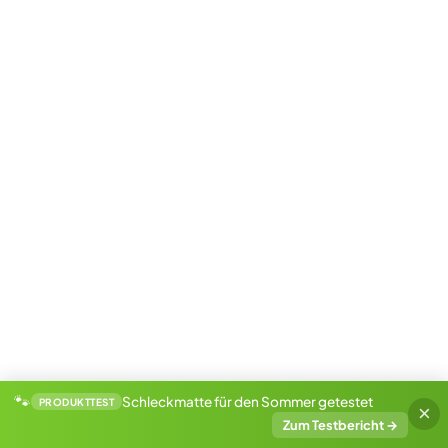
Gelenkarthrose im Alter: Glucosamin-Ergänzungen
im Futter unterstützen die Beweglichkeit.
Futtermittelallergien: Bei Juckreiz oder Durchfall
hilft eine Eliminationsdiät, um Auslöser zu finden.
Ältere Komondore brauchen besonders viel
Aufmerksamkeit, um
Altersbeschwerden
rechtzeitig
zu behandeln.
Zu empfehlende Untersuchungen
Vorbeugende Checks sind der Schlüssel für ein
langes Hundeleben. Diese
Untersuchungen
solltet ihr
einplanen:
🐾
Schleckmatte für den Sommer getestet
PRODUKTTEST
×
Hüftröntgen ab dem 12. Lebensmonat zur HD-
Zum Testbericht
→
Vorsorge.