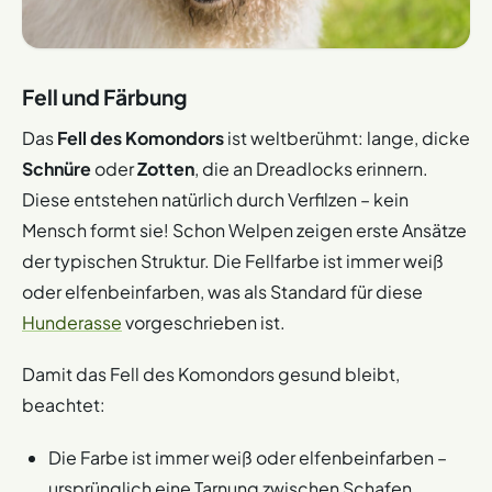
Fell und Färbung
Das
Fell des Komondors
ist weltberühmt: lange, dicke
Schnüre
oder
Zotten
, die an Dreadlocks erinnern.
Diese entstehen natürlich durch Verfilzen – kein
Mensch formt sie! Schon Welpen zeigen erste Ansätze
der typischen Struktur. Die Fellfarbe ist immer weiß
oder elfenbeinfarben, was als Standard für diese
Hunderasse
vorgeschrieben ist.
Damit das Fell des Komondors gesund bleibt,
beachtet:
Die Farbe ist immer weiß oder elfenbeinfarben –
ursprünglich eine Tarnung zwischen Schafen.