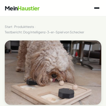
Mein
Haustier
Start
Produkttests
Testbericht: Dog Intelligenz-3-er-Spiel von Schecker