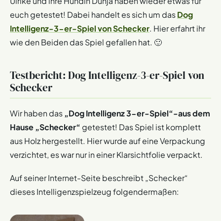
Ulrike und ihre Hündin Dunja haben wieder etwas für
euch getestet! Dabei handelt es sich um das
Dog
Intelligenz-3-er-Spiel von Schecker
. Hier erfahrt ihr
wie den Beiden das Spiel gefallen hat. 🙂
Testbericht: Dog Intelligenz-3-er-Spiel von
Schecker
Wir haben das
„Dog Intelligenz 3-er-Spiel“-aus dem
Hause „Schecker“
getestet! Das Spiel ist komplett
aus Holz hergestellt. Hier wurde auf eine Verpackung
verzichtet, es war nur in einer Klarsichtfolie verpackt.
Auf seiner Internet-Seite beschreibt „Schecker“
dieses Intelligenzspielzeug folgendermaßen: