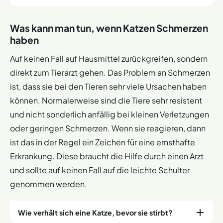
Die Anzeichen für Schmerzen können bei Katzen und
Was kann man tun, wenn Katzen Schmerzen
Katern sehr unterschiedlich ausfallen und hängen stark
haben
von der Art der Schmerzen, aber auch von der
Persönlichkeit des Tieres ab. Eine geänderte
Auf keinen Fall auf Hausmittel zurückgreifen, sondern
Körperhaltung, Zittern, Rückzug oder gesteigerte
direkt zum Tierarzt gehen. Das Problem an Schmerzen
Aggressivität sind wichtige Hinweisgeber. Bei
ist, dass sie bei den Tieren sehr viele Ursachen haben
Schmerzen reagiert jedes Tier anders, weswegen das
können. Normalerweise sind die Tiere sehr resistent
geänderte Verhalten oftmals für lange Zeit gar nicht
und nicht sonderlich anfällig bei kleinen Verletzungen
auffällt. Ein wichtiger Faktor ist die Nahrungsaufnahme.
oder geringen Schmerzen. Wenn sie reagieren, dann
Katzen mit Schmerzen essen und trinken weniger.
ist das in der Regel ein Zeichen für eine ernsthafte
Zudem reagieren sie sehr verschreckt, ja oft sogar
Erkrankung. Diese braucht die Hilfe durch einen Arzt
aggressiv, wenn sie an den schmerzenden Körperstellen
und sollte auf keinen Fall auf die leichte Schulter
berührt werden. Eine gute Lösung, mit deren Hilfe man
sehr schnell herausfinden kann, ob das Tier Schmerzen
genommen werden.
hat, ist es deswegen sie am ganzen Körper zu streicheln.
Da, wo es weh tut, regiert das Tier sofort.
Wie verhält sich eine Katze, bevor sie stirbt?