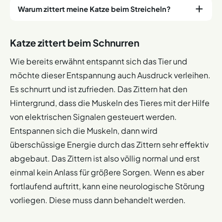
Warum zittert meine Katze beim Streicheln?
Das Liegen ist für das Tier das Maximum an Entspannung
und viele Muskeln nutzen die Gelegenheit, um einmal zu
entspannen, deswegen zittern Katzen zum Beispiel auch
Das Streicheln aktiviert die Entspannung und hilft den
Katze zittert beim Schnurren
beim Schlafen. Wenn die Katze liegt, dann zuckt und
Muskeln beim Relaxen. Auch in diesem Fall kann es
zittert sie ab und an. Das ist ganz normal und zeugt
vorkommen, dass ein wohliges Zittern das Tier
Wie bereits erwähnt entspannt sich das Tier und
davon, dass sich das Tier effektiv regeneriert. Eigentlich
durchläuft. Nicht minder häufig lässt die Katze auch ein
möchte dieser Entspannung auch Ausdruck verleihen.
ein gutes Zeichen, sofern es nicht dauerhaft ist und nach
vernehmliches Schnurren erklingen. In diesem Fall zeigt
Es schnurrt und ist zufrieden. Das Zittern hat den
einem kurzen Zeitraum sofort wieder aufhört.
das Zittern an, dass sich das Tier entspannt. Gerne
Hintergrund, dass die Muskeln des Tieres mit der Hilfe
weitermachen! So könnte die gesprochene Botschaft
von elektrischen Signalen gesteuert werden.
des Lieblings lauten.
Entspannen sich die Muskeln, dann wird
überschüssige Energie durch das Zittern sehr effektiv
abgebaut. Das Zittern ist also völlig normal und erst
einmal kein Anlass für größere Sorgen. Wenn es aber
fortlaufend auftritt, kann eine neurologische Störung
vorliegen. Diese muss dann behandelt werden.