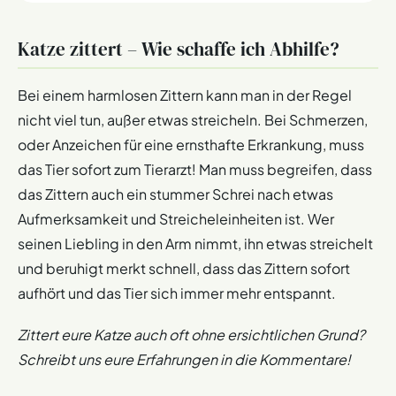
Meistens wird die Katze in diesem Fall sehr träge, isst
Katze zittert – Wie schaffe ich Abhilfe?
wenig und trinkt wenig. Sie schläft sehr viel und lässt sich
nur noch sehr wenig zur Aktivität animieren. Bei großen
Schmerzen miaut das Tier, weswegen in diesem Fall eine
Bei einem harmlosen Zittern kann man in der Regel
Einschläferung oftmals die sinnvolle Lösung ist und die
nicht viel tun, außer etwas streicheln. Bei Schmerzen,
Leiden des Tieres beendet. Katzen suchen sich zum
oder Anzeichen für eine ernsthafte Erkrankung, muss
Sterben gerne einen Ort, der von Menschen nur schwer
das Tier sofort zum Tierarzt! Man muss begreifen, dass
erreicht werden kann. Man sollte alte Katzen deswegen
das Zittern auch ein stummer Schrei nach etwas
immer im Blick haben. Wenn man seinen Liebling längere
Aufmerksamkeit und Streicheleinheiten ist. Wer
Zeit nicht mehr gesehen hat, ist das oft ein Anzeichen für
den Rückzug und man muss umgehend reagieren.
seinen Liebling in den Arm nimmt, ihn etwas streichelt
und beruhigt merkt schnell, dass das Zittern sofort
aufhört und das Tier sich immer mehr entspannt.
Zittert eure Katze auch oft ohne ersichtlichen Grund?
Schreibt uns eure Erfahrungen in die Kommentare!