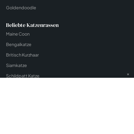
Goldendoodle
Beliebte Katzenrassen
Maine Coon
Bengalkatze
Britisch Kurzhaar
Siamkatze
×
Schildpatt Katze
Versicherung & Service
DOGVERS Versicherungsvergleich
tiersicher.com
Tierversicherung
Magazin