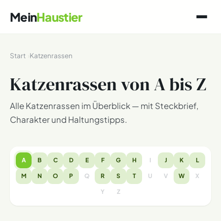
Mein
Haustier
Start
Katzenrassen
Katzenrassen von A bis Z
Alle Katzenrassen im Überblick — mit Steckbrief,
Charakter und Haltungstipps.
A
B
C
D
E
F
G
H
I
J
K
L
M
N
O
P
Q
R
S
T
U
V
W
X
Y
Z