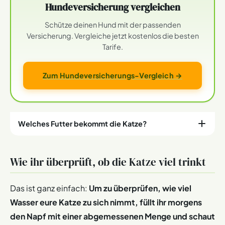
Hundeversicherung vergleichen
Schütze deinen Hund mit der passenden
Versicherung. Vergleiche jetzt kostenlos die besten
Tarife.
Zum Hundeversicherungs-Vergleich →
Welches Futter bekommt die Katze?
Es macht einen eklatanten Unterschied, ob der
Wie ihr überprüft, ob die Katze viel trinkt
Vierbeiner Nassfutter oder ausschließlich Trockenfutter
bekommt.
Übers Nassfutter wird der Bedarf an
Feuchtigkeit oft schon über die Ernährung gedeckt.
Das ist ganz einfach:
Um zu überprüfen, wie viel
Katzen, die Trockenfutter erhalten, müssen hingegen
Wasser eure Katze zu sich nimmt, füllt ihr morgens
mehr Wasser zusätzlich trinken.
den Napf mit einer abgemessenen Menge und schaut