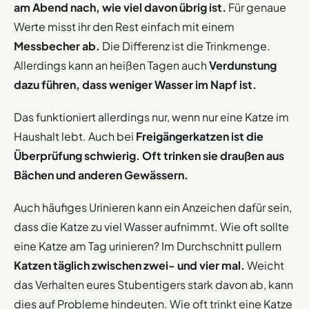
Wie viel Wasser ist im Nassfutter für die Katze? Der
am Abend nach, wie viel davon übrig ist.
Für genaue
Feuchtigkeitsgehalt liegt zwischen 60 und 80
Werte misst ihr den Rest einfach mit einem
Prozent. Bei einem Feuchtigkeitsanteil von 80
Messbecher ab.
Die Differenz ist die Trinkmenge.
Prozent und einer Dosis von 400 Gramm am Tag
Allerdings kann an heißen Tagen auch
Verdunstung
nimmt die Katze über das Nassfutter also bereits 320
dazu führen, dass weniger Wasser im Napf ist.
ml Wasser zu sich.
Aber auch der Salzgehalt hat Einfluss auf die Trinkmenge.
Das funktioniert allerdings nur, wenn nur eine Katze im
Je mehr Salz im Futter enthalten ist, desto mehr
Haushalt lebt. Auch bei
Freigängerkatzen ist die
Wasser benötigt der Körper,
um den
Überprüfung schwierig. Oft trinken sie draußen aus
Flüssigkeitshaushalt auf einem gesunden Level zu halten.
Bächen und anderen Gewässern.
Auch häufiges Urinieren kann ein Anzeichen dafür sein,
dass die Katze zu viel Wasser aufnimmt. Wie oft sollte
eine Katze am Tag urinieren? Im Durchschnitt pullern
Katzen täglich zwischen zwei- und vier mal.
Weicht
das Verhalten eures Stubentigers stark davon ab, kann
dies auf Probleme hindeuten. Wie oft trinkt eine Katze