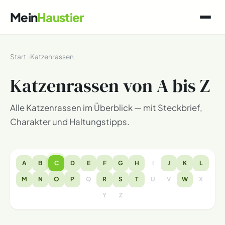
Mein
Haustier
Start
Katzenrassen
Katzenrassen von A bis Z
Alle Katzenrassen im Überblick — mit Steckbrief,
Charakter und Haltungstipps.
A
B
C
D
E
F
G
H
I
J
K
L
M
N
O
P
Q
R
S
T
U
V
W
X
Y
Z