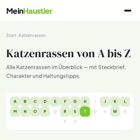
Mein
Haustier
Start
Katzenrassen
Katzenrassen von A bis Z
Alle Katzenrassen im Überblick — mit Steckbrief,
Charakter und Haltungstipps.
A
B
C
D
E
F
G
H
I
J
K
L
M
N
O
P
Q
R
S
T
U
V
W
X
Y
Z