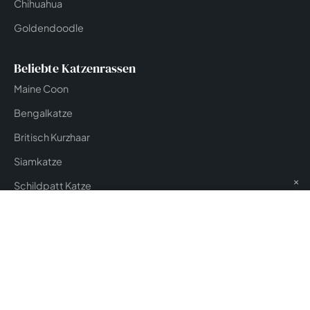
Chihuahua
Goldendoodle
Beliebte Katzenrassen
Maine Coon
Bengalkatze
Britisch Kurzhaar
Siamkatze
×
Schildpatt Katze
Versicherung & Service
DOGVERS Versicherungsvergleich
tiersicher.com
Tierversicherung