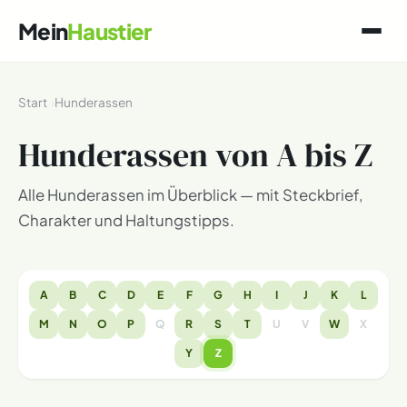
Mein
Haustier
Start
Hunderassen
Hunderassen von A bis Z
Alle Hunderassen im Überblick — mit Steckbrief,
Charakter und Haltungstipps.
A
B
C
D
E
F
G
H
I
J
K
L
M
N
O
P
Q
R
S
T
U
V
W
X
Y
Z