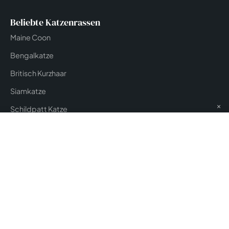
Beliebte Katzenrassen
Maine Coon
Bengalkatze
Britisch Kurzhaar
Siamkatze
×
Schildpatt Katze
Versicherung & Service
DOGVERS Versicherungsvergleich
tiersicher.com
Tierversicherung
Magazin
Shop