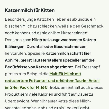
Katzenmilch für Kitten
Besonders junge Kätzchen lieben es ab und zu ein
bisschen Milch zu schlecken, weil sie den Geschmack
noch kennen und es sie an ihre Mutter erinnert.
Dennoch kann
Milch bei ausgewachsenen Katzen
Blähungen, Durchfall oder Bauchschmerzen
hervorrufen. Spezielle
Katzenmilch schafft hier
Abhilfe. Sie ist laut Herstellern spezieller auf die
Bedürfnisse von Katzen abgestimmt
. Bei Fressnapf
gibt es zum Beispiel die
MultiFit Milch mit
reduziertem Fettanteil und erhöhtem Taurin-Anteil
im 24er Pack für 14,16€
. Trotzdem enthält auch dieses
Produkt sehr viele Kalorien und führt auf Dauer zu
Übergewicht. Wenn ihr eurer Katze diese Milch-
Variante jedoch nur ab und zu als Leckerli gebt,