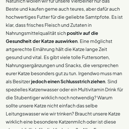
Natürlich wollen wir für unsere Vierbeiner nur das
Beste und kaufen gerne auch teures, aber dafür auch
hochwertiges Futter für die geliebte Samtpfote. Es ist
klar, dass frisches Fleisch und Zutaten in
Nahrungsmittelqualität sich
positiv auf die
Gesundheit der Katze auswirken
. Eine möglichst
artgerechte Ernährung hält die Katze lange Zeit
gesund und vital. Es gibt viele tolle Futtersorten,
Nahrungsergänzungen und Snacks, die versprechen
eurer Katze besonders gut zu tun. Irgendwo muss man
als Besitzer
jedoch einen Schlussstrich ziehen
. Sind
spezielles Katzenwasser oder ein Multivitamin Drink für
die Stubentiger wirklich noch notwendig? Warum
sollte unsere Katze nicht einfach das selbe
Leitungswasser wie wir trinken? Braucht unsere Katze
wirklich eine besondere Katzenmilch oder ist diese