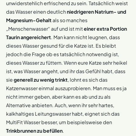
unwiderstehlich erfrischend zu sein. Tatsächlich weist
das Wasser einen deutlich
niedrigeren Natrium- und
Magnesium-Gehalt
als so manches
„Menschenwasser“ auf und ist mit
einer extra Portion
Taurin angereichert
. Man kann nicht leugnen, dass
dieses Wasser gesund für die Katze ist. Es bleibt
jedoch die Frage ob es tatsächlich notwendig ist,
dieses Wasser zu füttern. Wenn eure Katze sehr heikel
ist, was Wasser angeht, und ihr das Gefühl habt, dass
sie
generell zu wenig trinkt
, lohnt es sich das
Katzenwasser einmal auszuprobieren. Man muss es ja
nicht immer geben, aber kann es ab und zu als
Alternative anbieten. Auch, wenn ihr sehr hartes,
kalkhaltiges Leitungswasser habt, eignet sich das
MultiFit Wasser besser, um beispielsweise den
Trinkbrunnen zu befüllen
.