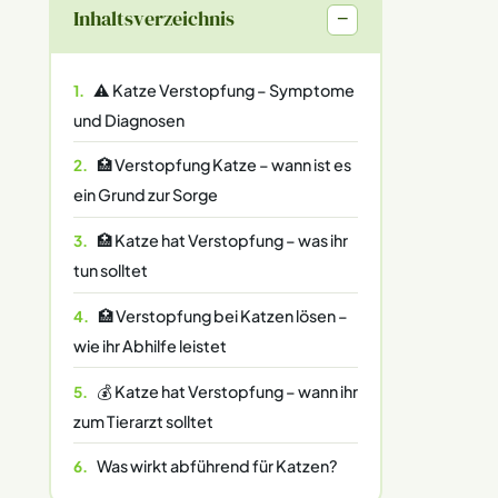
Inhaltsverzeichnis
−
⚠️ Katze Verstopfung – Symptome
und Diagnosen
🏥 Verstopfung Katze – wann ist es
ein Grund zur Sorge
🏥 Katze hat Verstopfung – was ihr
tun solltet
🏥 Verstopfung bei Katzen lösen –
wie ihr Abhilfe leistet
💰 Katze hat Verstopfung – wann ihr
zum Tierarzt solltet
Was wirkt abführend für Katzen?