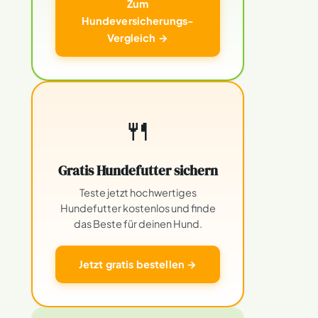
Zum
Hundeversicherungs-
Vergleich →
🍴
Gratis Hundefutter sichern
Teste jetzt hochwertiges
Hundefutter kostenlos und finde
das Beste für deinen Hund.
Jetzt gratis bestellen →