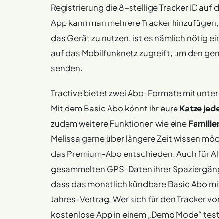
Registrierung die 8-stellige Tracker ID auf
App kann man mehrere Tracker hinzufügen,
das Gerät zu nutzen, ist es nämlich nötig e
auf das Mobilfunknetz zugreift, um den ge
senden.
Tractive bietet zwei Abo-Formate mit unte
Mit dem Basic Abo könnt ihr eure
Katze
jede
zudem weitere Funktionen wie eine
Familie
Melissa gerne über längere Zeit wissen möch
das Premium-Abo entschieden. Auch für Ali
gesammelten GPS-Daten ihrer Spaziergänge
dass das monatlich kündbare Basic Abo mit 9
Jahres-Vertrag. Wer sich für den Tracker vo
kostenlose App in einem „Demo Mode“ test