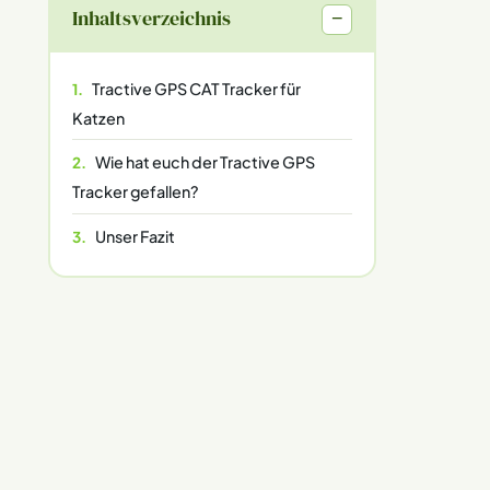
Inhaltsverzeichnis
−
Tractive GPS CAT Tracker für
Katzen
Wie hat euch der Tractive GPS
Tracker gefallen?
Unser Fazit