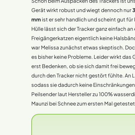
Schon beim Auspacken des Trackers ist uns
Gerät wirkt robust und wiegt dennoch nur
3
mm
ist er sehr handlich und scheint gut fü
Hülle lässt sich der Tracker ganz einfach a
Freigängerkatzen eigentlich keine Halsbän
war Melissa zunächst etwas skeptisch. Do
es bisher keine Probleme. Leider wirkt das
erst Bedenken, ob sie sich damit frei beweg
durch den Tracker nicht gestört fühlte. An L
sodass sie dadurch keine Einschränkungen h
Peilsender laut Hersteller zu 100% wasserdi
Maunzi bei Schnee zum ersten Mal geteste