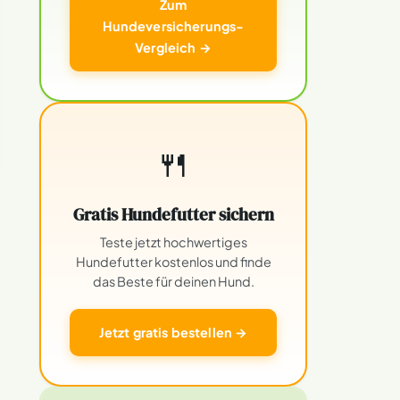
Zum
Hundeversicherungs-
Vergleich →
🍴
Gratis Hundefutter sichern
Teste jetzt hochwertiges
Hundefutter kostenlos und finde
das Beste für deinen Hund.
Jetzt gratis bestellen →