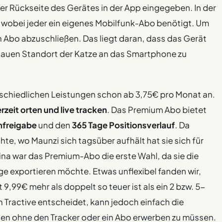
 der Rückseite des Gerätes in der App eingegeben. In der
 wobei jeder ein eigenes Mobilfunk-Abo benötigt. Um
in Abo abzuschließen. Das liegt daran, dass das Gerät
nauen Standort der Katze an das Smartphone zu
rschiedlichen Leistungen schon ab 3,75€ pro Monat an.
rzeit orten und live tracken
. Das Premium Abo bietet
nfreigabe
und den
365 Tage
Positionsverlauf
. Da
te, wo Maunzi sich tagsüber aufhält hat sie sich für
na war das Premium-Abo die erste Wahl, da sie die
 exportieren möchte. Etwas unflexibel fanden wir,
,99€ mehr als doppelt so teuer ist als ein 2 bzw. 5-
n Tractive entscheidet, kann jedoch einfach die
en ohne den Tracker oder ein Abo erwerben zu müssen.