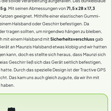
 die solide Verarbeitung aufgefallen. Das dunkelblaue
5 g
. Mit seinen Abmessungen von
71,5 x 28 x 17,3
r Katzen geeignet. Mithilfe einer elastischen Gummi-
n einem Halsband oder Geschirr befestigen. Da
der tragen sollten, um nirgendwo hängen zu bleiben,
ch mit einem Halsband mit
Sicherheitsverschluss
gab
 Gerät an Maunzis Halsband etwas klobig und wir hatten
en kann, doch es stellte sich heraus, dass Maunzi sich
eias Geschirr ließ sich das Gerät seitlich befestigen,
atte. Durch das spezielle Design ist der Tractive GPS
cht. Das kam uns auch gleich zugute, da wir ihn mit
t haben.