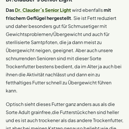
Das
Dr. Clauder´s Senior Light
wird ebenfalls
mit
frischem Geflügel hergestellt
. Sie ist Fett reduziert
und daher besonders gut für Schmusetiger mit
Gewichtsproblemen/Übergewicht und auch für
sterilisierte Samtpfoten, die ja dann meist zu
Übergewicht neigen, geeignet. Aber auch unsere
schnurrenden Senioren sind mit dieser Sorte
Trockenfutter bestens bedient, da im Alter ja auch bei
ihnen die Aktivität nachlässt und dann ein zu
fetthaltiges Futter schnell zu Übergewicht führen
kann.
Optisch sieht dieses Futter ganz anders aus als die
Sorte Adult grainfree,die Futterstückchen sind heller
und es ist auch trockener als das andere Trockenfutter,
ist aber bei meinen Katzen genauso beliebt wie die