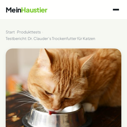
Mein
Haustier
Start
Produkttests
Testbericht: Dr. Clauder’s Trockenfutter für Katzen