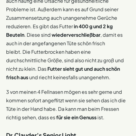
auch häufig eine Ursache für gesundheitliche
Probleme ist. Außerdem kann es auf Grund seiner
Zusammensetzung auch unangenehme Gerüche
reduzieren. Es gibt das Futter
in 400 g und 2 kg
Beuteln
. Diese sind
wiederverschließbar
, damit es
auch in der angefangenen Tüte schön frisch
bleibt. Die Futterbrocken haben eine
durchschnittliche Größe, sind also nicht zu groß und
nicht zu klein. Das
Futter sieht gut und auch schön
frisch aus
und riecht keinesfalls unangenehm.
3 von meinen 4 Fellnasen mögen es sehr gerne und
kommen sofort angeflitzt wenn sie sehen das ich die
Tüte in der Hand habe. Da kann man beim Fressen
richtig sehen, dass es
für sie ein Genuss
ist.
Dr.Clauder’s Senior Light