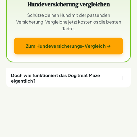
Hundeversicherung vergleichen
Schütze deinen Hund mit der passenden
Versicherung. Vergleiche jetzt kostenlos die besten
Tarife.
Zum Hundeversicherungs-Vergleich →
Doch wie funktioniert das Dog treat Maze
eigentlich?
Die Öffnung in der Mitte wird
mit kleinen Leckerlis
befüllt
. Diese sollten nicht größer als einen
Kubikzentimeter sein, damit sie nicht im Labyrinth des
Spielzeugs stecken bleiben und der Hund problemlos
an sie gelangen kann. Die Leckerlis fallen dann an den
Ausgängen links und rechts wieder heraus, wenn Theo