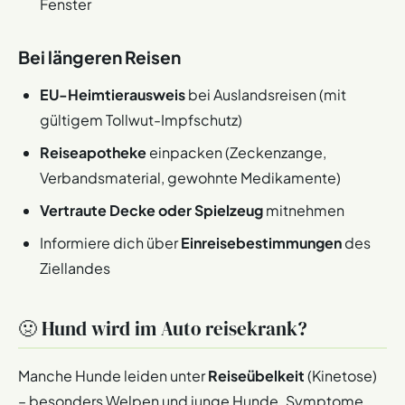
Fenster
Bei längeren Reisen
EU-Heimtierausweis
bei Auslandsreisen (mit
gültigem Tollwut-Impfschutz)
Reiseapotheke
einpacken (Zeckenzange,
Verbandsmaterial, gewohnte Medikamente)
Vertraute Decke oder Spielzeug
mitnehmen
Informiere dich über
Einreisebestimmungen
des
Ziellandes
🤢 Hund wird im Auto reisekrank?
Manche Hunde leiden unter
Reiseübelkeit
(Kinetose)
– besonders Welpen und junge Hunde. Symptome