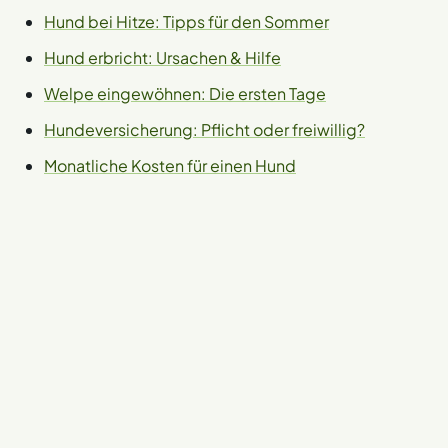
Gewöhnung beginnen.
kann – aber nicht zu groß, damit er nicht herumrutscht.
Hund bei Hitze: Tipps für den Sommer
Achte auf das Prüfsiegel und idealerweise auf
Hund erbricht: Ursachen & Hilfe
Crashtest-Ergebnisse
.
Welpe eingewöhnen: Die ersten Tage
Hundeversicherung: Pflicht oder freiwillig?
Monatliche Kosten für einen Hund