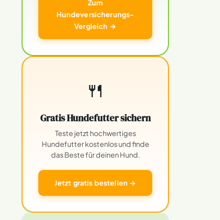
Zum
Hundeversicherungs-
Vergleich →
🍴
Gratis Hundefutter sichern
Teste jetzt hochwertiges
Hundefutter kostenlos und finde
das Beste für deinen Hund.
Jetzt gratis bestellen →