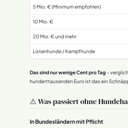
5 Mio. € (Minimum empfohlen)
10 Mio. €
20 Mio. € und mehr
Listenhunde / Kampfhunde
Das sind nur wenige Cent pro Tag
– verglic
hunderttausenden Euro ist das ein Schnäp
⚠️ Was passiert ohne Hundehaf
In Bundesländern mit Pflicht