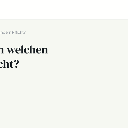
ndern Pflicht?
In welchen
cht?