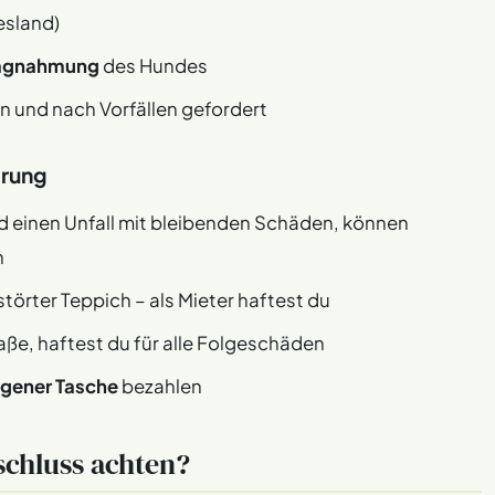
esland)
agnahmung
des Hundes
n und nach Vorfällen gefordert
erung
d einen Unfall mit bleibenden Schäden, können
n
störter Teppich – als Mieter haftest du
aße, haftest du für alle Folgeschäden
eigener Tasche
bezahlen
schluss achten?