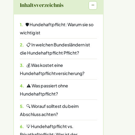
Inhaltsverzeichnis
−
🛡️ Hundehaftpflicht: Warum sie so
wichtig ist
📋 In welchen Bundesländern ist
die Hundehaftpflicht Pflicht?
💰 Was kostet eine
Hundehaftpflichtversicherung?
⚠️ Was passiert ohne
Hundehaftpflicht?
🔍 Worauf solltest du beim
Abschluss achten?
💡 Hundehaftpflicht vs.
Privathaftpflicht: Was ist der