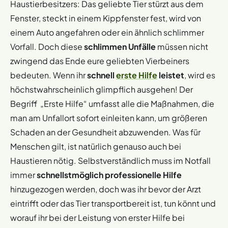
Haustierbesitzers: Das geliebte Tier stürzt aus dem
Fenster, steckt in einem Kippfenster fest, wird von
einem Auto angefahren oder ein ähnlich schlimmer
Vorfall. Doch diese
schlimmen Unfälle
müssen nicht
zwingend das Ende eure geliebten Vierbeiners
bedeuten. Wenn ihr
schnell
erste Hilfe
leistet
, wird es
höchstwahrscheinlich glimpflich ausgehen! Der
Begriff „Erste Hilfe“ umfasst alle die Maßnahmen, die
man am Unfallort sofort einleiten kann, um größeren
Schaden an der Gesundheit abzuwenden. Was für
Menschen gilt, ist natürlich genauso auch bei
Haustieren nötig. Selbstverständlich muss im Notfall
immer
schnellstmöglich professionelle Hilfe
hinzugezogen werden, doch was ihr bevor der Arzt
eintrifft oder das Tier transportbereit ist, tun könnt und
worauf ihr bei der Leistung von erster Hilfe bei