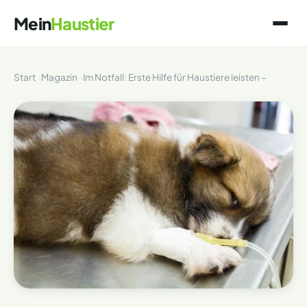
Mein
Haustier
Start
Magazin
Im Notfall: Erste Hilfe für Haustiere leisten –