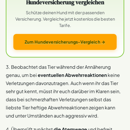
Hundeversicherung vergleichen
Schütze deinen Hund mit der passenden
Versicherung. Vergleiche jetzt kostenlos die besten
Tarife.
Zum Hundeversicherungs-Vergleich →
3. Beobachtet das Tier während der Annäherung
genau, um bei
eventuellen Abwehrreaktionen
keine
Verletzungen davonzutragen. Auch wenn ihr das Tier
sehr gut kennt, müsst ihr euch darüber im Klaren sein,
dass bei schmerzhaften Verletzungen selbst das
liebste Tier heftige Abwehrreaktionen zeigen kann
und unter Umständen auch aggressiv wird.
4. Überprüft zunächst
die Atemwege
und befreit