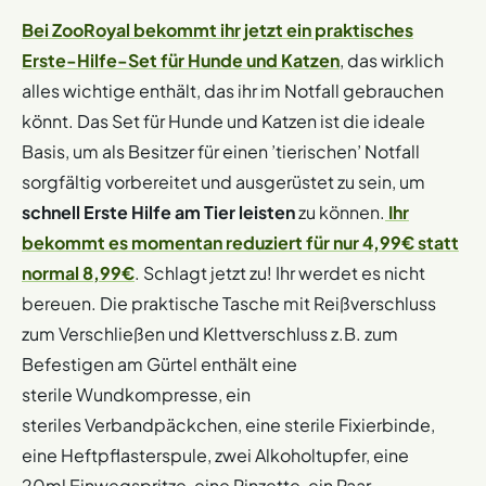
Bei ZooRoyal bekommt ihr jetzt ein praktisches
Erste-Hilfe-Set für Hunde und Katzen
, das wirklich
alles wichtige enthält, das ihr im Notfall gebrauchen
könnt. Das Set für Hunde und Katzen ist die ideale
Basis, um als Besitzer für einen ’tierischen’ Notfall
sorgfältig vorbereitet und ausgerüstet zu sein, um
schnell Erste Hilfe am Tier leisten
zu können.
Ihr
bekommt es momentan reduziert für nur 4,99€ statt
normal 8,99€
. Schlagt jetzt zu! Ihr werdet es nicht
bereuen. Die praktische Tasche mit Reißverschluss
zum Verschließen und Klettverschluss z.B. zum
Befestigen am Gürtel enthält eine
sterile Wundkompresse, ein
steriles Verbandpäckchen, eine sterile Fixierbinde,
eine Heftpflasterspule, zwei Alkoholtupfer, eine
20ml Einwegspritze, eine Pinzette, ein Paar