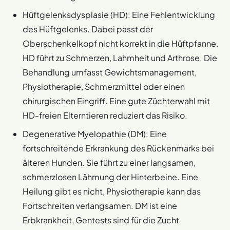
täglich
mindestens 2 Stunden Zeit
für Spaziergänge,
Hüftgelenksdysplasie (HD): Eine Fehlentwicklung
Spiel und Training? Bietet eure Wohnung genug Raum für
einen aktiven Hund? Habt ihr das Budget für
des Hüftgelenks. Dabei passt der
Anschaffungskosten, Futter,
Vorsorge
, Tierarztkosten
Oberschenkelkopf nicht korrekt in die Hüftpfanne.
und eventuelle unerwartete Ausgaben? Seid ihr bereit
HD führt zu Schmerzen, Lahmheit und Arthrose. Die
für den
Pflegeaufwand
, der regelmäßiges Bürsten
Behandlung umfasst Gewichtsmanagement,
beinhaltet?
Physiotherapie, Schmerzmittel oder einen
Überprüft den
Gesundheitszustand
des Welpen
chirurgischen Eingriff. Eine gute Züchterwahl mit
genau. Achtet auf klare Augen ohne Ausfluss, saubere
HD-freien Elterntieren reduziert das Risiko.
Ohren und ein gepflegtes Fell ohne kahle Stellen. Der
Welpe sollte weder zu dünn noch zu dick sein. Fragt den
Degenerative Myelopathie (DM): Eine
Züchter gezielt nach den Gesundheitsuntersuchungen
fortschreitende Erkrankung des Rückenmarks bei
der Elterntiere bezüglich rassetypischer Erkrankungen.
älteren Hunden. Sie führt zu einer langsamen,
Zu diesen Erkrankungen gehören
schmerzlosen Lähmung der Hinterbeine. Eine
Bandscheibenprobleme (IVDD), Hüftdysplasie (HD) und
Heilung gibt es nicht, Physiotherapie kann das
bestimmte Augenerkrankungen wie Progressive Retina
Fortschreiten verlangsamen. DM ist eine
Atrophie (PRA). Ein seriöser Züchter informiert offen über
die
Gesundheit
seiner Zuchtlinie.
Erbkrankheit, Gentests sind für die Zucht