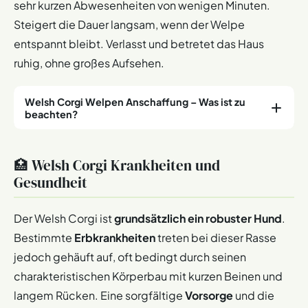
sehr kurzen Abwesenheiten von wenigen Minuten.
Steigert die Dauer langsam, wenn der Welpe
entspannt bleibt. Verlasst und betretet das Haus
ruhig, ohne großes Aufsehen.
Welsh Corgi Welpen Anschaffung – Was ist zu
beachten?
Achtet beim Welpenkauf auf einen
seriösen Züchter
.
🏥 Welsh Corgi Krankheiten und
Besucht den Züchter mehrmals. Beobachtet die
Gesundheit
Mutterhündin und die Welpen in ihrer Umgebung. Die
Welpen sollten sauber, aktiv und neugierig wirken. Ein
verantwortungsvoller Züchter gibt seine Welpen
Der Welsh Corgi ist
grundsätzlich ein robuster Hund
.
frühestens im Alter von
8 Wochen
, oft besser erst mit
10
Bestimmte
Erbkrankheiten
treten bei dieser Rasse
bis 12 Wochen
ab. Zu diesem Zeitpunkt ist eine erste
jedoch gehäuft auf, oft bedingt durch seinen
wichtige
Sozialisierung
und
Prägung
durch Mutter und
charakteristischen Körperbau mit kurzen Beinen und
Geschwister erfolgt. Der Züchter sollte euch alle
langem Rücken. Eine sorgfältige
Vorsorge
und die
Papiere, Impfungen und Entwurmungen nachweisen