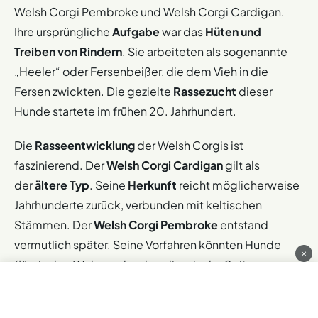
Welsh Corgi Pembroke und Welsh Corgi Cardigan.
Ihre ursprüngliche
Aufgabe
war das
Hüten und
Treiben von Rindern
. Sie arbeiteten als sogenannte
„Heeler“ oder Fersenbeißer, die dem Vieh in die
Fersen zwickten. Die gezielte
Rassezucht
dieser
Hunde startete im frühen 20. Jahrhundert.
Die
Rasseentwicklung
der Welsh Corgis ist
faszinierend. Der
Welsh Corgi Cardigan
gilt als
der
ältere Typ
. Seine
Herkunft
reicht möglicherweise
Jahrhunderte zurück, verbunden mit keltischen
Stämmen. Der
Welsh Corgi Pembroke
entstand
vermutlich später. Seine Vorfahren könnten Hunde
×
flämischer Weber oder skandinavische Spitze
gewesen sein. Lange Zeit unterschied man nicht
streng zwischen den Typen. Der britische Kennel Club