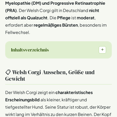
Myelopathie (DM) und Progressive Retinaatrophie
(PRA)
. Der Welsh Corgi gilt in Deutschland
nicht
offiziell als Qualzucht
. Die
Pflege
ist
moderat
,
erfordert aber
regelmäßiges Bürsten
, besonders im
Fellwechsel.
Inhaltsverzeichnis
+
📋 Welsh Corgi Aussehen, Größe und
Gewicht
Der Welsh Corgi zeigt ein
charakteristisches
Erscheinungsbild
als kleiner, kräftiger und
tiefgestellter Hund. Seine Statur ist robust, der Körper
wirkt lang im Verhältnis zu den kurzen Beinen. Der Kopf