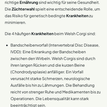
richtige
können.
Ernährung
sind wichtig für seine Gesundheit.
Die
Züchterwahl
spielt eine entscheidende Rolle, um
Bereitet euch optimal auf den Welpen vor. Richtet einen
das Risiko für genetisch bedingte
Krankheiten
zu
ruhigen Schlafplatz ein. Kauft passendes Futter, Näpfe,
minimieren.
Spielzeug, eine Leine und ein Geschirr. Macht euer
Zuhause welpensicher, indem ihr Kabel, giftige Pflanzen
Die 4 häufigen
Krankheiten
beim Welsh Corgi sind:
und kleine Gegenstände entfernt. Plant die
ersten
Tierarztbesuche
für Impfungen und
Bandscheibenvorfall (Intervertebral Disc Disease,
Gesundheitschecks.
IVDD): Eine Erkrankung der Bandscheiben
Herausforderungen mit Welpen sind normal.
zwischen den Wirbeln. Welsh Corgis sind durch
Stubenreinheit erfordert konsequentes
Training
und
ihren langen Rücken und die kurzen Beine
häufiges Gassigehen, besonders nach dem Schlafen,
Fressen und Spielen. Kauen an Möbeln lenkt ihr auf
(Chondrodysplasie) anfälliger. Ein Vorfall
erlaubtes Kauspielzeug um. Gegen nächtliches Weinen
verursacht starke Schmerzen, neurologische
helfen Nähe und eine feste Routine. Geduld und positive
Ausfälle bis hin zu Lähmungen. Die Behandlung
Bestärkung sind eure wichtigsten Werkzeuge während
reicht von strenger Ruhe und Medikamenten bis zu
der
Aufzucht
.
Operationen. Die Lebensqualität kann stark
Stellt euch vor der Anschaffung ehrliche Fragen. Habt ihr
beeinträchtigt sein.