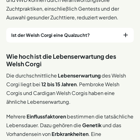
Zuchtpraktiken, einschließlich Gentests und der
Auswahl gesunder Zuchttiere, reduziert werden.
Ist der Welsh Corgi eine Qualzucht?
Nein
, der Welsh Corgi gilt in Deutschland
nicht offiziell
Wie hoch ist die Lebenserwartung des
als Qualzucht
im Sinne von § 11b des Tierschutzgesetzes.
Welsh Corgi
Qualzucht liegt vor, wenn bei Tieren durch die Zucht
Merkmale gefördert werden, die Schmerzen, Leiden
Die durchschnittliche
Lebenserwartung
des Welsh
oder Schäden verursachen.
Corgi liegt bei
12 bis 15 Jahren
. Pembroke Welsh
Corgis und Cardigan Welsh Corgis haben eine
Obwohl nicht offiziell als Qualzucht eingestuft, birgt der
charakteristische Körperbau des Welsh Corgi
Risiken
.
ähnliche Lebenserwartung.
Die gezüchtete Chondrodysplasie (Kurzbeinigkeit) in
Kombination mit dem langen Rücken erhöht die
Mehrere
Einflussfaktoren
bestimmen die tatsächliche
Anfälligkeit für bestimmte
Krankheiten
, insbesondere
Lebensdauer. Dazu gehören die
Genetik
und das
Bandscheibenvorfälle (IVDD). Diese können erhebliche
Vorhandensein von
Erbkrankheiten
. Eine
Schmerzen verursachen und die Lebensqualität