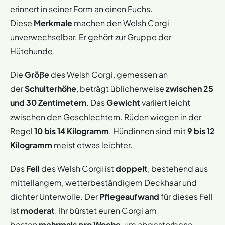
erinnert in seiner Form an einen Fuchs.
Diese
Merkmale
machen den Welsh Corgi
unverwechselbar. Er gehört zur Gruppe der
Hütehunde.
Die
Größe
des Welsh Corgi, gemessen an
der
Schulterhöhe
, beträgt üblicherweise
zwischen 25
und 30 Zentimetern
. Das
Gewicht
variiert leicht
zwischen den Geschlechtern. Rüden wiegen in der
Regel
10 bis 14 Kilogramm
. Hündinnen sind mit
9 bis 12
Kilogramm
meist etwas leichter.
Das
Fell
des Welsh Corgi ist
doppelt
, bestehend aus
mittellangem, wetterbeständigem Deckhaar und
dichter Unterwolle. Der
Pflegeaufwand
für dieses Fell
ist
moderat
. Ihr bürstet euren Corgi am
besten
mehrmals pro Woche
, um abgestorbene