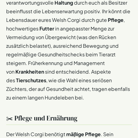
verantwortungsvolle
Haltung
durch euch als Besitzer
beeinträchtigen. Es gibt Zuchtlinien, bei denen versucht
beeinflusst die Lebenserwartung positiv. Ihr könnt die
wird, übermäßige Längen oder Schwächen im Rücken zu
Lebensdauer eures Welsh Corgi durch gute
Pflege
,
vermeiden, um das
Risiko
für
Missbildungen
bzw.
gesundheitliche Probleme zu verringern.
hochwertiges
Futter
in angepasster Menge zur
Der
Tierschutz
fordert generell eine Zucht, die
Vermeidung von Übergewicht (was den Rücken
Gesundheit und Wohlbefinden über extreme äußere
zusätzlich belastet), ausreichend Bewegung und
Merkmale stellt.
regelmäßige Gesundheitschecks beim Tierarzt
Die genannten
Erbkrankheiten
und die Veranlagung zu
steigern. Früherkennung und Management
IVDD können die
Lebensqualität
des Hundes mindern
von
Krankheiten
sind entscheidend. Aspekte
und im schlimmsten Fall
des
Tierschutzes
, wie die Wahl eines seriösen
die
Lebenserwartung
verkürzen, falls sie unbehandelt
Züchters, der auf Gesundheit achtet, tragen ebenfalls
bleiben oder schwer verlaufen.
zu einem langen Hundeleben bei.
✂️ Pflege und Ernährung
Der Welsh Corgi benötigt
mäßige Pflege
. Sein