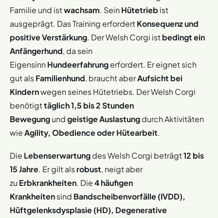
Familie und ist
wachsam
. Sein
Hütetrieb
ist
ausgeprägt. Das Training erfordert
Konsequenz und
positive Verstärkung
. Der Welsh Corgi ist
bedingt ein
Anfängerhund
, da sein
Eigensinn
Hundeerfahrung
erfordert. Er eignet sich
gut als
Familienhund
, braucht aber
Aufsicht bei
Kindern
wegen seines Hütetriebs. Der Welsh Corgi
benötigt
täglich 1,5 bis 2 Stunden
Bewegung
und
geistige Auslastung
durch Aktivitäten
wie
Agility, Obedience oder Hütearbeit
.
Die
Lebenserwartung
des Welsh Corgi beträgt
12 bis
15 Jahre
. Er gilt als
robust
, neigt aber
zu
Erbkrankheiten
. Die
4 häufigen
Krankheiten
sind
Bandscheibenvorfälle (IVDD),
Hüftgelenksdysplasie (HD), Degenerative