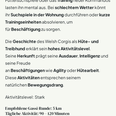
Futtersuchspiele oder das
Training
neuer Kommandos
lasten ihn mental aus. Bei
schlechtem Wetter
könnt
ihr
Suchspiele in der Wohnung
durchführen oder
kurze
Trainingseinheiten
absolvieren, um
für
Beschäftigung
zu sorgen.
Die
Geschichte
des Welsh Corgis als
Hüte- und
Treibhund
erklärt sein
hohes Aktivitätslevel
.
Seine
Herkunft
prägt seine
Ausdauer
,
Intelligenz
und
seine Freude
an
Beschäftigungen
wie
Agility
oder
Hütearbeit
.
Diese
Aktivitäten
entsprechen seinem
natürlichen
Bewegungsdrang
.
Aktivitätslevel: Stark
Empfohlene Gassi-Runde: 5 km
Tägliche Aktivität: 90 – 120 Minuten