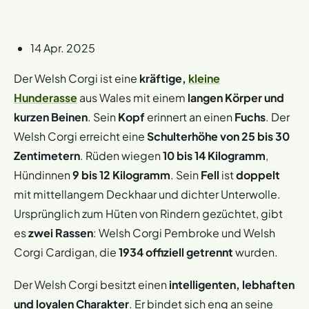
14 Apr. 2025
Der Welsh Corgi ist eine
kräftige,
kleine
Hunderasse
aus Wales mit einem
langen Körper und
kurzen Beinen
. Sein
Kopf
erinnert an einen
Fuchs
. Der
Welsh Corgi erreicht eine
Schulterhöhe von 25 bis 30
Zentimetern
. Rüden wiegen
10 bis 14 Kilogramm
,
Hündinnen
9 bis 12 Kilogramm
. Sein
Fell
ist
doppelt
mit mittellangem Deckhaar und dichter Unterwolle.
Ursprünglich zum Hüten von Rindern gezüchtet, gibt
es
zwei Rassen
: Welsh Corgi Pembroke und Welsh
Corgi Cardigan, die
1934 offiziell getrennt
wurden.
Der Welsh Corgi besitzt einen
intelligenten, lebhaften
und loyalen Charakter
. Er bindet sich eng an seine