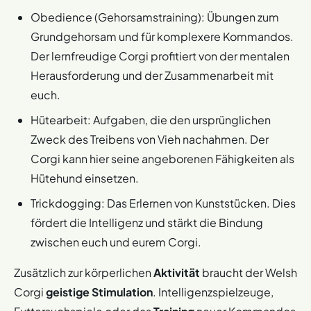
notwendige
Bewegung
. Stellt sicher, dass der
Obedience (Gehorsamstraining): Übungen zum
Corgi
genügend Aktivität
im Freien bekommt.
Grundgehorsam und für komplexere Kommandos.
Der lernfreudige Corgi profitiert von der mentalen
Herausforderung und der Zusammenarbeit mit
euch.
Hütearbeit: Aufgaben, die den ursprünglichen
Zweck des Treibens von Vieh nachahmen. Der
Corgi kann hier seine angeborenen Fähigkeiten als
Hütehund einsetzen.
Trickdogging: Das Erlernen von Kunststücken. Dies
fördert die Intelligenz und stärkt die Bindung
zwischen euch und eurem Corgi.
Zusätzlich zur körperlichen
Aktivität
braucht der Welsh
Corgi
geistige Stimulation
. Intelligenzspielzeuge,