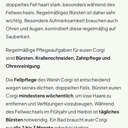
doppeltes Fell haart stark, besonders während des
Fellwechsels. Regelmäßiges Bürsten ist daher sehr
wichtig. Besondere Aufmerksamkeit brauchen auch
Ohren und Augen, kontrolliert diese regelmäßig auf
Sauberkeit.
Regelmäßige Pflegeaufgaben für euren Corgi
sind
Bürsten, Krallenschneiden, Zahnpflege und
Ohrenreinigung
.
Die
Fellpflege
des Welsh Corgi ist entscheidend
wegen seines dichten, doppelten Fells. Bürstet euren
Corgi
mindestens wöchentlich
, um lose Haare zu
entfernen und Verfilzungen vorzubeugen. Während
des Fellwechsels im Frühjahr und Herbst ist
tägliches
Bürsten
notwendig. Ein Bad braucht euer Corgi
nur
alle 2 bis 3 Monate
oder bei starker