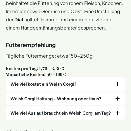
beinhaltet die Fütterung von rohem Fleisch, Knochen,
Innereien sowie Gemüse und Obst. Eine Umstellung
der
Diät
solltet ihr immer mit einem Tierarzt oder
einem Hundeernährungsberater besprechen.
Futterempfehlung
Tägliche Futtermenge: etwa 150-250g
Kosten pro Tag: 1,70 – 3,30 €
Monatliche Kosten: 50 – 100 €
Wie viel kostet ein Welsh Corgi?
Welsh Corgi Haltung – Wohnung oder Haus?
Ein Welsh Corgi Welpe von einem seriösen Züchter
kostet
zwischen 1.500 und 2.500 Euro
. Die Kosten für
Wie viel Auslauf braucht ein Welsh Corgi am Tag?
einen erwachsenen Corgi aus dem Tierschutz liegen
Der Welsh Corgi kann
sowohl in einer Wohnung als
meist bei einer
Schutzgebühr von 300 bis 500 Euro
.
auch in einem Haus mit Garten
gehalten werden.
Ausreichender
Wohnraum
ist wichtig. Ein Haus mit
Ein Welsh Corgi benötigt
täglich etwa 1,5 bis 2
Monatliche
laufende Kosten
für einen Welsh Corgi