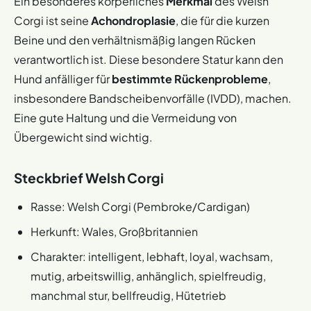
Ein besonderes körperliches
Merkmal
des Welsh
Corgi ist seine
Achondroplasie
, die für die kurzen
Beine und den verhältnismäßig langen Rücken
verantwortlich ist. Diese besondere Statur kann den
Hund anfälliger für
bestimmte Rückenprobleme
,
insbesondere Bandscheibenvorfälle (IVDD), machen.
Eine gute Haltung und die Vermeidung von
Übergewicht sind wichtig.
Steckbrief Welsh Corgi
Rasse: Welsh Corgi (Pembroke/Cardigan)
Herkunft: Wales, Großbritannien
Charakter: intelligent, lebhaft, loyal, wachsam,
mutig, arbeitswillig, anhänglich, spielfreudig,
manchmal stur, bellfreudig, Hütetrieb