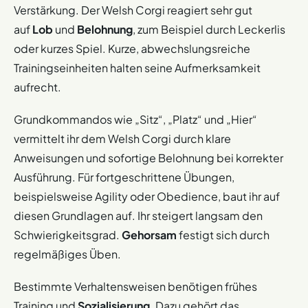
konsequenten Führung. Er braucht tägliche Bewegung
Verstärkung. Der Welsh Corgi reagiert sehr gut
aufwendig, muss aber eingeplant werden.
und geistige Auslastung.
auf
Lob
und
Belohnung
, zum Beispiel durch Leckerlis
Der
Zeitaufwand
für Erziehung, Training und
Das
Sozialverhalten
gegenüber anderen Hunden ist
oder kurzes Spiel. Kurze, abwechslungsreiche
Beschäftigung ist nicht zu unterschätzen. Neulinge
unterschiedlich. Manche Corgis neigen zu Dominanz.
Trainingseinheiten halten seine Aufmerksamkeit
ohne
Hundeerfahrung
müssen bereit sein, viel Zeit zu
Eine gute Sozialisierung ist entscheidend für
aufrecht.
investieren und sich Wissen anzueignen.
die
Verträglichkeit
. Mit anderen Haustieren, wie Katzen
Mangelnde
Konsequenz
kann schnell zu Problemen
oder Kaninchen, ist eine Gewöhnung möglich, erfordert
Grundkommandos wie „Sitz“, „Platz“ und „Hier“
führen.
aber Geduld und Management aufgrund des
vermittelt ihr dem Welsh Corgi durch klare
Hütetriebs.
Anweisungen und sofortige Belohnung bei korrekter
Für den Familienalltag ist
Ausführung. Für fortgeschrittene Übungen,
etwas
Hundeerfahrung
hilfreich, um dem
Charakter
des
beispielsweise Agility oder Obedience, baut ihr auf
Corgis gerecht zu werden. Engagierte Anfänger können
diesen Grundlagen auf. Ihr steigert langsam den
mit ihm zurechtkommen, benötigen aber Bereitschaft
Schwierigkeitsgrad.
Gehorsam
festigt sich durch
zur konsequenten Erziehung.
regelmäßiges Üben.
Bestimmte Verhaltensweisen benötigen frühes
Training und
Sozialisierung
. Dazu gehört das