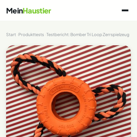
Mein
Haustier
Start
Produkttests
Testbericht: Bomber Tri Loop Zerrspielzeug