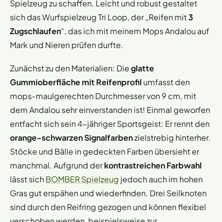
Spielzeug zu schaffen. Leicht und robust gestaltet
sich das Wurfspielzeug Tri Loop, der „Reifen mit
3
Zugschlaufen
“, das ich mit meinem Mops Andalou auf
Mark und Nieren prüfen durfte.
Zunächst zu den Materialien: Die
glatte
Gummioberfläche mit Reifenprofil
umfasst den
mops-maulgerechten Durchmesser von 9 cm, mit
dem Andalou sehr einverstanden ist! Einmal geworfen
entfacht sich sein 4-jähriger Sportsgeist: Er rennt den
orange-schwarzen Signalfarben
zielstrebig hinterher.
Stöcke und Bälle in gedeckten Farben übersieht er
manchmal. Aufgrund der
kontrastreichen Farbwahl
lässt sich
BOMBER Spielzeug
jedoch auch im hohen
Gras gut erspähen und wiederfinden. Drei Seilknoten
sind durch den Reifring gezogen und können flexibel
verschoben werden, beispielsweise zur