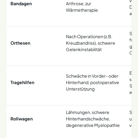
verb
Bandagen
Arthrose, zur
Durc
Wärmetherapie
anz
Stab
Nach Operationen (z.B.
füh
Orthesen
Kreuzbandriss), schwere
gezi
Gelenkinstabilität
Ope
Erm
Schwäche in Vorder- oder
sic
Tragehilfen
Hinterhand, postoperative
Stüt
Unterstützung
entl
Lähmungen, schwere
Stel
Rollwagen
Hinterhandschwäche,
und
degenerative Myelopathie
voll