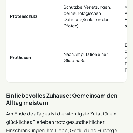
Schutz bei Verletzungen,
Verh
bei neurologischen
Abs
Pfotenschutz
Defiziten (Schleifen der
Verl
Pfoten)
auf 
Erse
des 
Nach Amputation einer
Prothesen
verh
Gliedmaße
Fol
Fehl
Ein liebevolles Zuhause: Gemeinsam den
Alltag meistern
Am Ende des Tages ist die wichtigste Zutat für ein
glückliches Tierleben trotz gesundheitlicher
Einschränkungen Ihre Liebe, Geduld und Fürsorge.