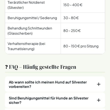
Tierärztlicher Notdienst
150 – 400 €
(Silvester)
Beruhigungsmittel / Sedierung
30 – 80 €
Behandlung Schnittwunden
80 – 250 €
(Glasscherben)
Verhaltenstherapie (bei
80 – 150 € pro Sitzung
Traumatisierung)
❓ FAQ – Häufig gestellte Fragen
Ab wann sollte ich meinen Hund auf Silvester
vorbereiten?
Sind Beruhigungsmittel für Hunde an Silvester
Idealerweise beginnst du
4 bis 6 Wochen vor Silvester
sicher?
mit der Desensibilisierung. Je früher du anfängst, desto