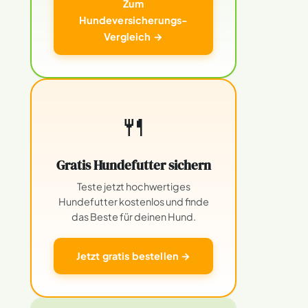
Zum
Hundeversicherungs-
Vergleich →
🍴
Gratis Hundefutter sichern
Teste jetzt hochwertiges
Hundefutter kostenlos und finde
das Beste für deinen Hund.
Jetzt gratis bestellen →