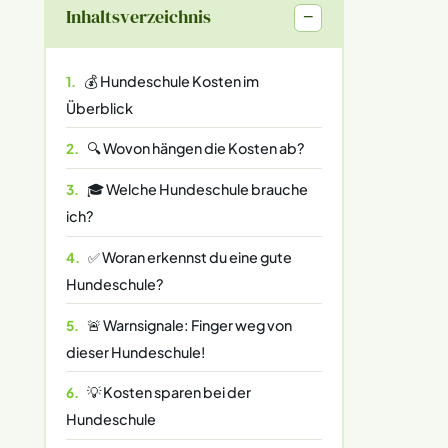
Inhaltsverzeichnis
−
💰 Hundeschule Kosten im
Überblick
🔍 Wovon hängen die Kosten ab?
🎓 Welche Hundeschule brauche
ich?
✅ Woran erkennst du eine gute
Hundeschule?
🚨 Warnsignale: Finger weg von
dieser Hundeschule!
💡 Kosten sparen bei der
Hundeschule