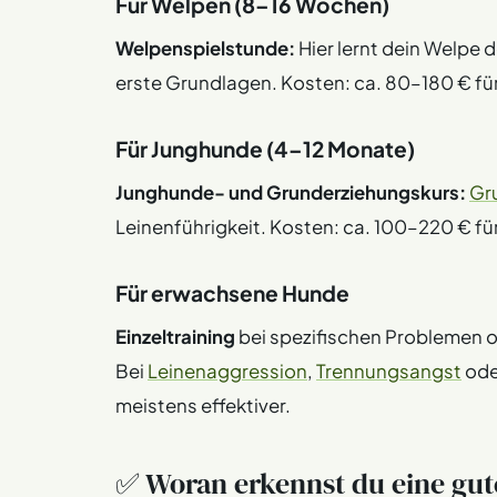
Für Welpen (8–16 Wochen)
Welpenspielstunde:
Hier lernt dein Welpe
erste Grundlagen. Kosten: ca. 80–180 € für
Für Junghunde (4–12 Monate)
Junghunde- und Grunderziehungskurs:
Gr
Leinenführigkeit. Kosten: ca. 100–220 € fü
Für erwachsene Hunde
Einzeltraining
bei spezifischen Problemen 
Bei
Leinenaggression
,
Trennungsangst
ode
meistens effektiver.
✅ Woran erkennst du eine gu