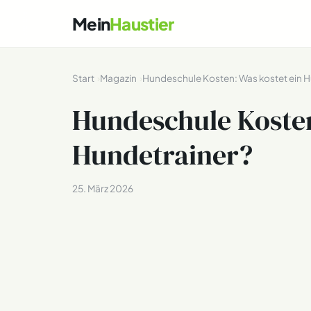
Mein
Haustier
Start
Magazin
Hundeschule Kosten: Was kostet ein H
Hundeschule Kosten
Hundetrainer?
25. März 2026