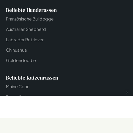
Beliebte Hunderassen
Französische Bulldogge
Australian Shepherd
Labrador Retriever
Chihuahua
Goldendoodle
Beliebte Katzenrassen
Maine Coon
×
Bengalkatze
Britisch Kurzhaar
Siamkatze
Schildpatt Katze